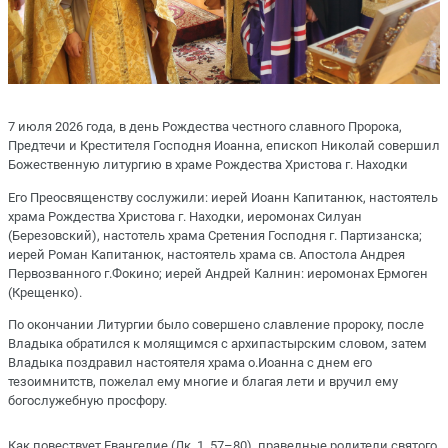
7 июля 2026 года, в день Рождества честного славного Пророка,
Предтечи и Крестителя Господня Иоанна, епископ Николай совершил
Божественную литургию в храме Рождества Христова г. Находки
Его Преосвященству сослужили: иерей Иоанн Капитанюк, настоятель
храма Рождества Христова г. Находки, иеромонах Силуан
(Березовский), настотель храма Сретения Господня г. Партизанска;
иерей Роман Капитанюк, настоятель храма св. Апостола Андрея
Первозванного г.Фокино; иерей Андрей Калнин: иеромонах Ермоген
(Крещенко).
По окончании Литургии было совершено славление пророку, после
Владыка обратился к молящимся с архипастырским словом, затем
Владыка поздравил настоятеля храма о.Иоанна с днем его
тезоимнитств, пожелал ему многие и благая лети и вручил ему
богослужебную просфору.
Как повествует Евангелие (Лк. 1, 57–80), праведные родители святого