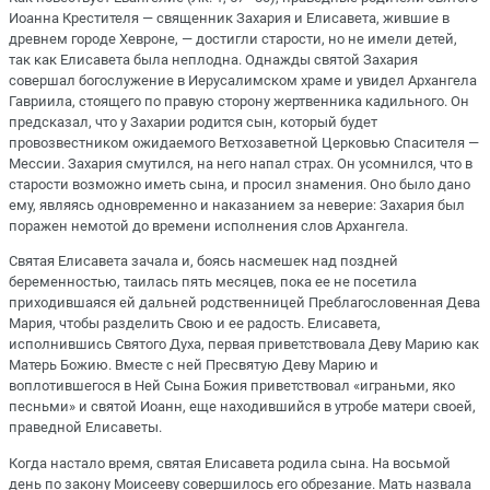
Иоанна Крестителя — священник Захария и Елисавета, жившие в
древнем городе Хевроне, — достигли старости, но не имели детей,
так как Елисавета была неплодна. Однажды святой Захария
совершал богослужение в Иерусалимском храме и увидел Архангела
Гавриила, стоящего по правую сторону жертвенника кадильного. Он
предсказал, что у Захарии родится сын, который будет
провозвестником ожидаемого Ветхозаветной Церковью Спасителя —
Мессии. Захария смутился, на него напал страх. Он усомнился, что в
старости возможно иметь сына, и просил знамения. Оно было дано
ему, являясь одновременно и наказанием за неверие: Захария был
поражен немотой до времени исполнения слов Архангела.
Святая Елисавета зачала и, боясь насмешек над поздней
беременностью, таилась пять месяцев, пока ее не посетила
приходившаяся ей дальней родственницей Преблагословенная Дева
Мария, чтобы разделить Свою и ее радость. Елисавета,
исполнившись Святого Духа, первая приветствовала Деву Марию как
Матерь Божию. Вместе с ней Пресвятую Деву Марию и
воплотившегося в Ней Сына Божия приветствовал «играньми, яко
песньми» и святой Иоанн, еще находившийся в утробе матери своей,
праведной Елисаветы.
Когда настало время, святая Елисавета родила сына. На восьмой
день по закону Моисееву совершилось его обрезание. Мать назвала