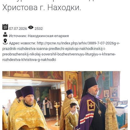
Христова г. Находки.
07.07.2026
2532
Источник:
Находкинская епархия
Адрес новости:
http://rpcne.ru/index.php/arhiv/3889-7-07-2026g-v-
prazdnik-rozhdestva-ioanna-predtechi-episkop-nakhodkinskij-i-
preobrazhenskij-nikolaj-sovershil-bozhestvennuyu-liturgiyu-v-khrame-
rozhdestva-khristova-g-nakhodki