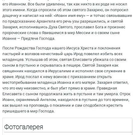
его Иоанном. Все были удивлены, так как никто в их роде не носил
этого имени. Когда спросили об этом святого Захарию, он попросил
дощечку и написал на ней: «Иоанн имя ему» — и тотчас связывавшие
по предсказанию Архангела его речь узы разрешились, и святой
Захария, исполнившись Духа Святого, прославил Бога и произнес
пророческие слова о Явившемся в мир Мессии и о своем сыне
Иоанне — Предтече Господа.
После Рождества Господа нашего Иисуса Христа и поклонения
пастырей и волхвов нечестивый царь Ирод повелел избить всех
младенцев. Услышав об этом, святая Елисавета убежала со своим
сыном в пустыню и скрывалась в пещере. Святой Захария как
священник находился в Иерусалиме и исполнял свое служение в
храме. Ирод послал к нему воинов с приказанием открыть
местопребывание младенца Иоанна и его матери. Захария ответил,
что это ему неизвестно, и был убит прямо в храме. Праведная
Елисавета с сыном продолжала жить в пустыне и там умерла. Отрок
Иоанн, охраняемый Ангелом, находился в пустыне до того времени,
как вышел на проповедь о покаянии и сам сподобился крестить
пришедшего в мир Господа.
Фотогалерея