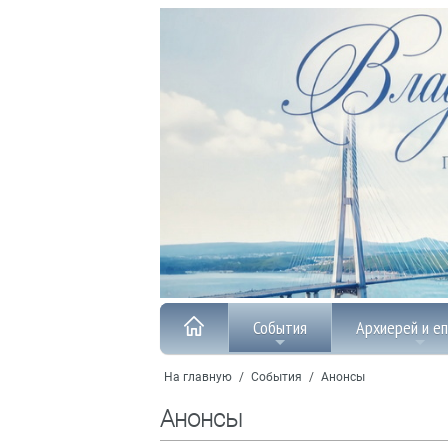
События
Архиерей и е
На главную
/
События
/
Анонсы
Анонсы