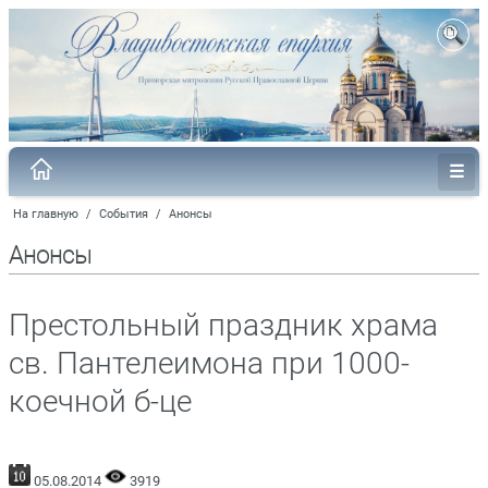
На главную
/
События
/
Анонсы
Анонсы
Престольный праздник храма
св. Пантелеимона при 1000-
коечной б-це
05.08.2014
3919