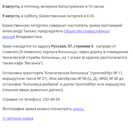
8 августа,
в пятницу, вечернее богослужение в 16 часов.
9 августа,
в субботу, Божественная литургия в 8.30.
Божественную литургию совершит настоятель храма протоиерей
Александр Талько, председатель
Общества православных
врачей
Владивостока.
Храм находится по адресу
Русская, 57, строение 5
- направо от
главного (9-этажного) корпуса больницы, через дорогу, в помещении
технической службы больницы, на 1 этаже (в здании располагается
также кафе "Весенка").
Остановка транспорта "Клиническая больница" (троллейбус № 11,
маршрутное такси № 21). Или автобусом № 98 (Ц, Д), №60, № 40 до
остановки "Больница рыбаков" и далее троллейбус или маршрутка
(пешком вверх довольно далеко).
Справки по телефону: 232-48-54
Фотографии храма можно посмотреть
здесь.
О святыне храма