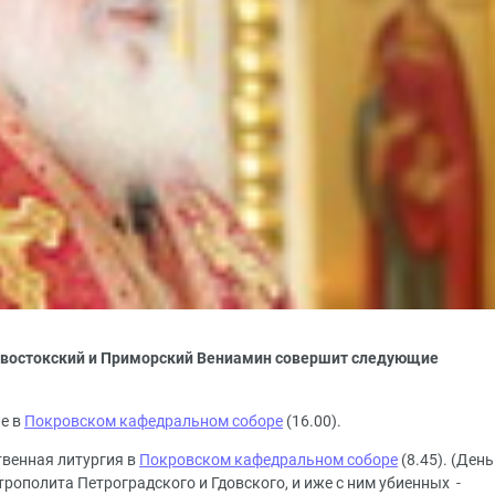
дивостокский и Приморский Вениамин совершит следующие
ие в
Покровском кафедральном соборе
(16.00).
твенная литургия в
Покровском кафедральном соборе
(8.45). (День
итрополита Петроградского и Гдовского, и иже с ним убиенных -