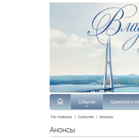
События
Архиерей и е
На главную
/
События
/
Анонсы
Анонсы