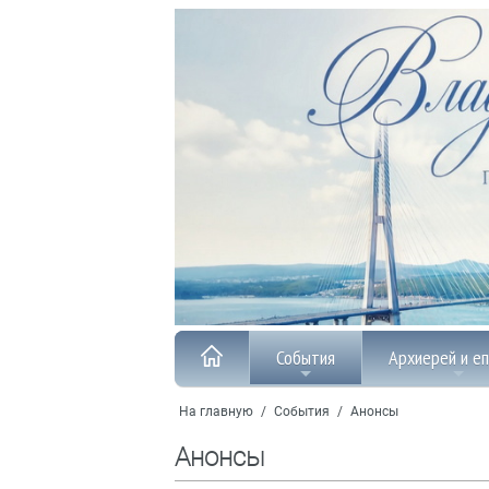
События
Архиерей и е
На главную
/
События
/
Анонсы
Анонсы