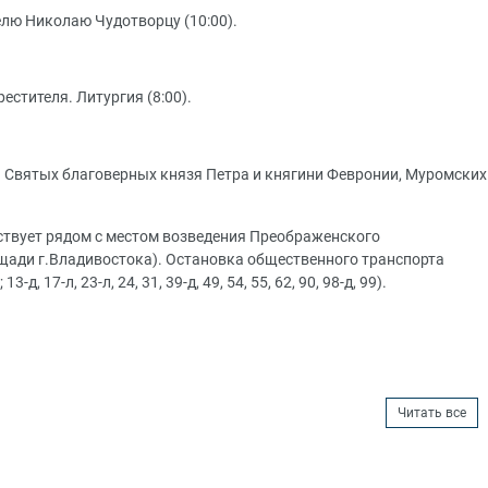
телю Николаю Чудотворцу (10:00).
естителя. Литургия (8:00).
це. Святых благоверных князя Петра и княгини Февронии, Муромских
ствует рядом с местом возведения Преображенского
щади г.Владивостока). Остановка общественного транспорта
 17-л, 23-л, 24, 31, 39-д, 49, 54, 55, 62, 90, 98-д, 99).
Читать все