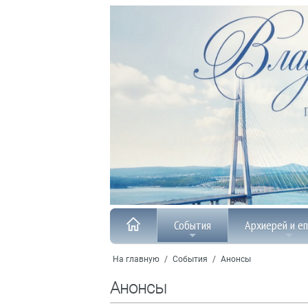
События
Архиерей и е
На главную
/
События
/
Анонсы
Анонсы