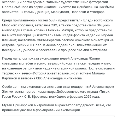
экспозиции легли документальные художественные фотографии
Олега Семёнова из серии «Паломничество на Донбасс». На них были
запечатлены храмы Донецка, Мариуполя, Павловки и Угледара.
Среди приглашённых гостей были представители Владивостокского
Морского собрания, ветераны СВО, а также представители Общины
милосердия храма Успения Божией Матери, которые предоставили
на выставку образцы изготавливаемых для фронта изделий. Игумен
Климент, настоятель Свято-Серафимовского мужского монастыря на
острове Русский, и Олег Семёнов поделились впечатлениями от
поездки на Донбасс и рассказали о процессе съёмки материала.
Перед началом показа экспозиции иерей Александр Жилин
совершил молебен о воинстве российском, а также передал музею
на хранение репринтное издание старинной минеи. После состоялся
творческий вечер «История живёт во мне…» с участием Миланы
Каргиной и ветерана СВО Александра Жигжитова.
Особо ценным экспонатом выставки стал подаренный Александром
Жигжитовым портрет командира Добровольческого отряда «Тигр»,
Героя России С. В. Ефремова, погибшего в феврале 2025 года.
Музей Приморской митрополии выражает благодарность всем, кто
принимал участие в формировании экспозиции.