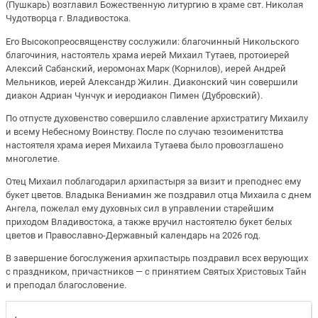
(Пушкарь) возглавил Божественную литургию в храме свт. Николая
Чудотворца г. Владивостока.
Его Высокопреосвященству сослужили: благочинный Никольского
благочиния, настоятель храма иерей Михаил Тутаев, протоиерей
Алексий Сабанский, иеромонах Марк (Корнилов), иерей Андрей
Мельников, иерей Александр Жилин. Диаконский чин совершили
диакон Адриан Чунчук и иеродиакон Пимен (Дубровский).
По отпусте духовенство совершило славление архистратигу Михаилу
и всему Небесному Воинству. После по случаю тезоименитства
настоятеля храма иерея Михаила Тутаева было провозглашено
многолетие.
Отец Михаил поблагодарил архипастыря за визит и преподнес ему
букет цветов. Владыка Вениамин же поздравил отца Михаила с днем
Ангела, пожелал ему духовных сил в управлении старейшим
приходом Владивостока, а также вручил настоятелю букет белых
цветов и Православно-Державный календарь на 2026 год.
В завершение богослужения архипастырь поздравил всех верующих
с праздником, причастников — с принятием Святых Христовых Тайн
и преподал благословение.