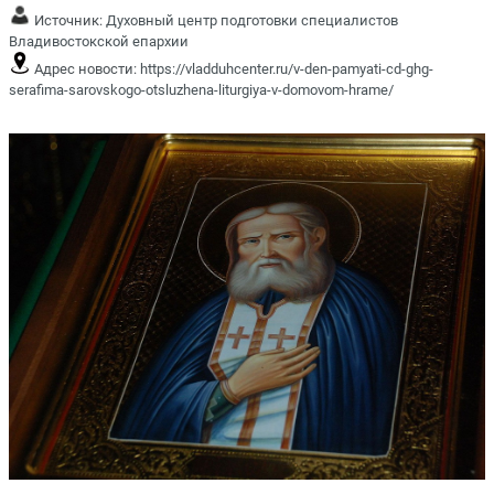
Источник:
Духовный центр подготовки специалистов
Владивостокской епархии
Адрес новости:
https://vladduhcenter.ru/v-den-pamyati-cd-ghg-
serafima-sarovskogo-otsluzhena-liturgiya-v-domovom-hrame/