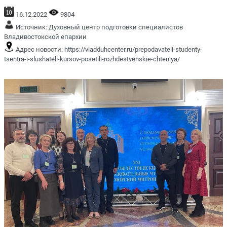
16.12.2022
9804
Источник:
Духовный центр подготовки специалистов
Владивостокской епархии
Адрес новости:
https://vladduhcenter.ru/prepodavateli-studenty-
tsentra-i-slushateli-kursov-posetili-rozhdestvenskie-chteniya/