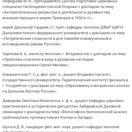
Нефедьева М. И., преподаватель Центра подготовки церковных
специалистов Владивостокской Епархии с докладом на тему
«Антирелигиозные репрессии и деятельность духовенства,
монашествующих и мирян Приморья в 1930-е гг».;
иерей Дионисий Гордеев, ст. преп. кафедры теологии ДФиР ШИГН
Дальневосточного федерального университета с докладом на тему
«Литургические сложности в дни памятей новомучеников и
исповедников Церкви Русской»;
Черткова А. А., магистр теологии, г. Владивосток с докладом на тему
«Проблема спасения в миру в духовном наследии
священномученика Сергия Мечёва»;
Комашинская Т. С.,к. физ.-мат. н., доцент Владивостокского
государственного университета, Педагогический институт филиала в
г. Уссурийске с докладом на тему «Образованиу в воскресных школах
на Дальнем Востоке России»;
Давыдова Светлана Ильинична, к. ф. н., доцент кафедры церковно-
практических и исторических дисциплин Хабаровской Духовной
семинарии с докладом на тему «Философско-теологический анализ
проблематики противостояния России и Запада»;
Шульга Д. В., кандидат физ.-мат. наук, доцент кафедры теологии