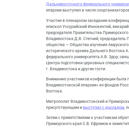
Дальневосточного федерального универси
епархии выступил в числе соорганизаторо
Участие в пленарном заседании конферен
епископ Уссурийский Иннокентий, викарий
председателя Правительства Приморского к
Владивостока Д.В. Стегний; председатель 
общества — Общества изучения Амурского к
исторического архива Дальнего Востока А
федерального университета А.В. Здор; св
Центра подготовки церковных специалист
г. Владивостока и другие гости.
Вниманию участников конференции была п
Владивостокской епархии» из фондов Росс
Востока.
Митрополит Владивостокский и Приморски
присутствующим и
выступил с докладом
, 
Затем с приветствиями к участникам обра
Приморского края С.В. Ефремов и заместит