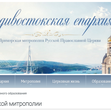
пархия
Митрополия
Церковная жизнь
Образовани
вного образования
кой митрополии