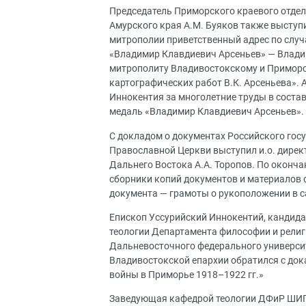
Председатель Приморского краевого отдел
Амурского края А.М. Буяков также выступ
митрополии приветственный адрес по случ
«Владимир Клавдиевич Арсеньев» — Влади
митрополиту Владивостокскому и Приморск
картографических работ В.К. Арсеньева». 
Иннокентия за многолетние труды в соста
медаль «Владимир Клавдиевич Арсеньев».
С докладом о документах Российского гос
Православной Церкви выступил и.о. дирек
Дальнего Востока А.А. Торопов. По оконч
сборники копий документов и материалов 
документа — грамоты о рукоположении в с
Епископ Уссурийский Иннокентий, кандида
теологии Департамента философии и рели
Дальневосточного федерального университ
Владивостокской епархии обратился с док
войны в Приморье 1918–1922 гг.»
Заведующая кафедрой теологии ДФиР ШИГН