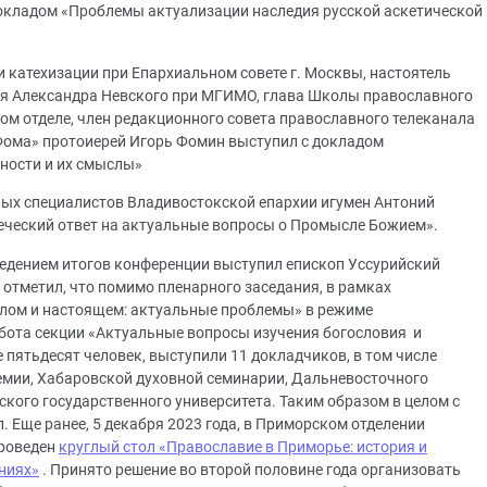
докладом «Проблемы актуализации наследия русской аскетической
 катехизации при Епархиальном совете г. Москвы, настоятель
зя Александра Невского при МГИМО, глава Школы православного
м отделе, член редакционного совета православного телеканала
Фома» протоиерей Игорь Фомин выступил с докладом
ности и их смыслы»
ных специалистов Владивостокской епархии игумен Антоний
еческий ответ на актуальные вопросы о Промысле Божием».
ведением итогов конференции выступил епископ Уссурийский
 отметил, что помимо пленарного заседания, в рамках
шлом и настоящем: актуальные проблемы» в режиме
бота секции «Актуальные вопросы изучения богословия и
е пятьдесят человек, выступили 11 докладчиков, в том числе
емии, Хабаровской духовной семинарии, Дальневосточного
кого государственного университета. Таким образом в целом с
 Еще ранее, 5 декабря 2023 года, в Приморском отделении
проведен
круглый стол «Православие в Приморье: история и
ниях»
. Принято решение во второй половине года организовать