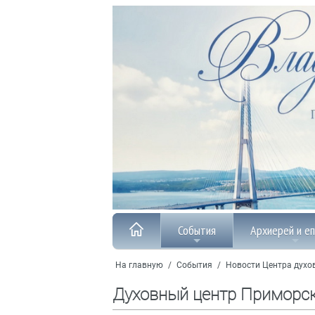
События
Архиерей и е
На главную
/
События
/
Новости Центра духо
Духовный центр Приморс