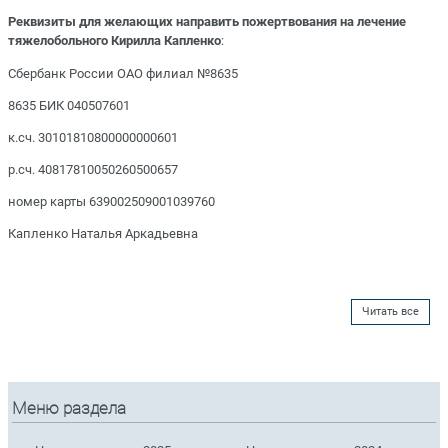
Реквизиты для желающих направить пожертвования на лечение
тяжелобольного Кирилла Капленко
:
Сбербанк России ОАО филиал №8635
8635 БИК 040507601
к.сч. 30101810800000000601
р.сч. 40817810050260500657
номер карты 639002509001039760
Капленко Наталья Аркадьевна
Читать все
Меню раздела