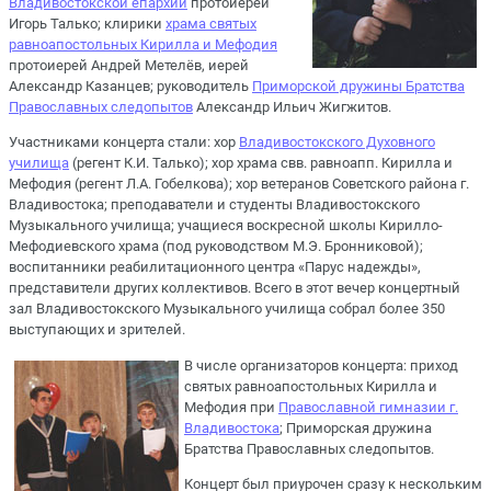
Владивостокской епархии
протоиерей
Игорь Талько; клирики
храма святых
равноапостольных Кирилла и Мефодия
протоиерей Андрей Метелёв, иерей
Александр Казанцев; руководитель
Приморской дружины Братства
Православных следопытов
Александр Ильич Жигжитов.
Участниками концерта стали: хор
Владивостокского Духовного
училища
(регент К.И. Талько); хор храма свв. равноапп. Кирилла и
Мефодия (регент Л.А. Гобелкова); хор ветеранов Советского района г.
Владивостока; преподаватели и студенты Владивостокского
Музыкального училища; учащиеся воскресной школы Кирилло-
Мефодиевского храма (под руководством М.Э. Бронниковой);
воспитанники реабилитационного центра «Парус надежды»,
представители других коллективов. Всего в этот вечер концертный
зал Владивостокского Музыкального училища собрал более 350
выступающих и зрителей.
В числе организаторов концерта: приход
святых равноапостольных Кирилла и
Мефодия при
Православной гимназии г.
Владивостока
; Приморская дружина
Братства Православных следопытов.
Концерт был приурочен сразу к нескольким