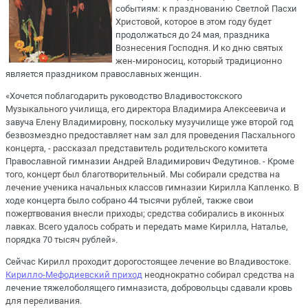
событиям: к празднованию Светлой Пасхи
Христовой, которое в этом году будет
продолжаться до 24 мая, праздника
Вознесения Господня. И ко дню святых
жен-мироносиц, который традиционно
является праздником православных женщин.
«Хочется поблагодарить руководство Владивостокского
Музыкального училища, его директора Владимира Алексеевича и
завуча Елену Владимировну, поскольку музучилище уже второй год
безвозмездно предоставляет нам зал для проведения Пасхального
концерта, - рассказал представитель родительского комитета
Православной гимназии Андрей Владимирович Федутинов. - Кроме
того, концерт был благотворительный. Мы собирали средства на
лечение ученика начальных классов гимназии Кирилла Капленко. В
ходе концерта было собрано 44 тысячи рублей, также свои
пожертвования внесли приходы; средства собирались в иконных
лавках. Всего удалось собрать и передать маме Кирилла, Наталье,
порядка 70 тысяч рублей».
Сейчас Кирилл проходит дорогостоящее лечение во Владивостоке.
Кирилло-Мефодиевский приход
неоднократно собирал средства на
лечение тяжелоболящего гимназиста, добровольцы сдавали кровь
для переливания.