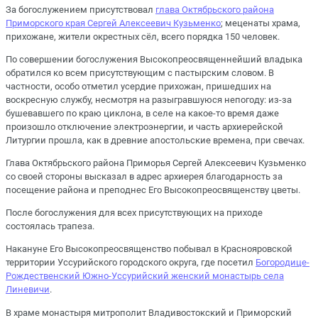
За богослужением присутствовал
глава Октябрьского района
Приморского края Сергей Алексеевич Кузьменко
; меценаты храма,
прихожане, жители окрестных сёл, всего порядка 150 человек.
По совершении богослужения Высокопреосвященнейший владыка
обратился ко всем присутствующим с пастырским словом. В
частности, особо отметил усердие прихожан, пришедших на
воскресную службу, несмотря на разыгравшуюся непогоду: из-за
бушевавшего по краю циклона, в селе на какое-то время даже
произошло отключение электроэнергии, и часть архиерейской
Литургии прошла, как в древние апостольские времена, при свечах.
Глава Октябрьского района Приморья Сергей Алексеевич Кузьменко
со своей стороны высказал в адрес архиерея благодарность за
посещение района и преподнес Его Высокопреосвященству цветы.
После богослужения для всех присутствующих на приходе
состоялась трапеза.
Накануне Его Высокопреосвященство побывал в Краснояровской
территории Уссурийского городского округа, где посетил
Богородице-
Рождественский Южно-Уссурийский женский монастырь села
Линевичи
.
В храме монастыря митрополит Владивостокский и Приморский