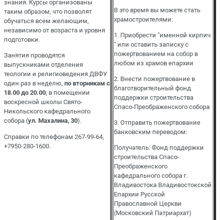
знания. Курсы организованы
В это время вы можете стать
таким образом, что позволят
храмостроителями:
обучаться всем желающим,
независимо от возраста и уровня
1. Приобрести "именной кирпич
подготовки.
" или оставить записку с
пожертвованием на собор в
Занятия проводятся
любом из храмов епархии
выпускниками отделения
теологии и религиоведения ДВФУ
2. Внести пожертвование в
один раз в неделю,
по вторникам с
благотворительный фонд
18.00 до 20.00
, в помещении
поддержки строительства
воскресной школы Свято-
Спасо-Преображенского собора
Никольского кафедрального
собора (
ул. Махалина, 30
).
3. Отправить пожертвование
банковским переводом:
Справки по телефонам 267-99-64,
+7950-280-1600.
Получатель: Фонд поддержки
строительства Спасо­-
Преображенского
кафедрального собора г.
Владивостока Владивостокской
Епархии Русской
Православной Церкви
(Московский Патриархат)