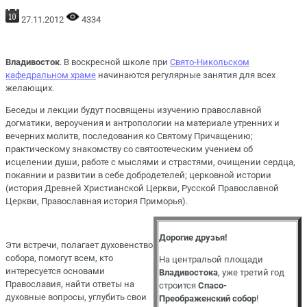
27.11.2012
4334
Владивосток
. В воскресной школе при
Свято-Никольском
кафедральном храме
начинаются регулярные занятия для всех
желающих.
Беседы и лекции будут посвящены изучению православной
догматики, вероучения и антропологии на материале утренних и
вечерних молитв, последования ко Святому Причащению;
практическому знакомству со святоотеческим учением об
исцелении души, работе с мыслями и страстями, очищении сердца,
покаянии и развитии в себе добродетелей; церковной истории
(история Древней Христианской Церкви, Русской Православной
Церкви, Православная история Приморья).
Дорогие друзья!
Эти встречи, полагает духовенство
собора, помогут всем, кто
На центральой площади
интересуется основами
Владивостока
, уже третий год
Православия, найти ответы на
строится
Спасо-
духовные вопросы, углубить свои
Преображенский собор
!