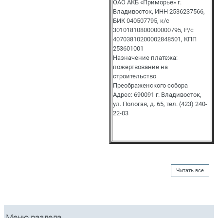
ОАО АКБ «Приморье» г.
Владивосток, ИНН 2536237566,
БИК 040507795, к/с
30101810800000000795, Р/с
40703810200002848501, КПП
253601001
Назначение платежа:
пожертвование на
строительство
Преображенского собора
Адрес: 690091 г. Владивосток,
ул. Пологая, д. 65, тел. (423) 240-
22-03
Читать все
Меню раздела