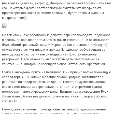
(по всей видимости, актрису), Владимир распознает обман и убивает
его. Некоторые факты заставляют нас считать, что Феофилакта
просто арестовывают (а впоследствии он будет первым русским
митрополитом).
Но так или иначе вероломные действия греков приводят Владимира
в ярость, он забывает о том, что он почти христианин и захватывает
ближайший греческий город — Херсонес (по-славянски — Корсунь),
откуда посылает ультиматум грекам. Владимир требует отдать за
него царскую сестру, иначе он подвергнет Константинополь
разорению. Цари отвечали, что могут выдать сестру только за
христианина. Владимир сообщает о своей готовности креститься.
Греки вынуждены пойти на попятную. Они присылают не помнящую
себя от горя Анну. Только желание помочь родине заставляет ее
решиться на позорное, с точки зрения греков, замужество. Желая
скрыть этот позор, все греческие летописи того времени хранят
полное молчание о крещении князя Владимира и о крещении Руси.
Лишь только более поздние источники начинают говорить об этих
событиях.
Неожиданно в момент приезда невесты князь Владимир слепнет.