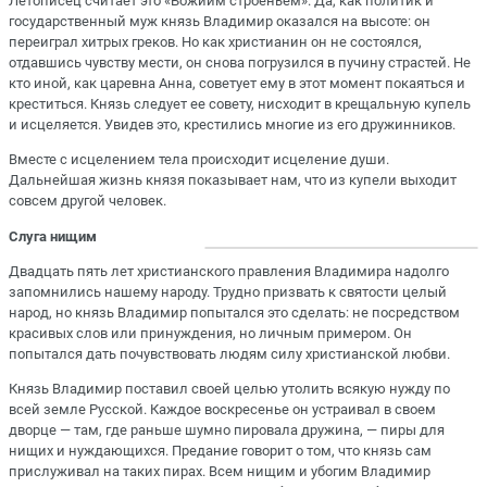
Летописец считает это «Божиим строеньем». Да, как политик и
государственный муж князь Владимир оказался на высоте: он
переиграл хитрых греков. Но как христианин он не состоялся,
отдавшись чувству мести, он снова погрузился в пучину страстей. Не
кто иной, как царевна Анна, советует ему в этот момент покаяться и
креститься. Князь следует ее совету, нисходит в крещальную купель
и исцеляется. Увидев это, крестились многие из его дружинников.
Вместе с исцелением тела происходит исцеление души.
Дальнейшая жизнь князя показывает нам, что из купели выходит
совсем другой человек.
Слуга нищим
Двадцать пять лет христианского правления Владимира надолго
запомнились нашему народу. Трудно призвать к святости целый
народ, но князь Владимир попытался это сделать: не посредством
красивых слов или принуждения, но личным примером. Он
попытался дать почувствовать людям силу христианской любви.
Князь Владимир поставил своей целью утолить всякую нужду по
всей земле Русской. Каждое воскресенье он устраивал в своем
дворце — там, где раньше шумно пировала дружина, — пиры для
нищих и нуждающихся. Предание говорит о том, что князь сам
прислуживал на таких пирах. Всем нищим и убогим Владимир