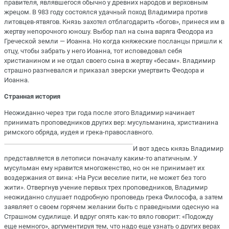
правителя, являвшегося обычно у древних народов и верховным
жрецом. В 983 году состоялся удачный поход Владимира против
литовцев-ятвягов. Князь захотел отблагодарить «богов», принеся им в
жертву непорочного юношу. Выбор пал на сына варяга Феодора из
Греческой земли — Иоанна. Но когда княжеские посланцы пришли к
отцу, чтобы забрать у него Иоанна, тот исповедовал себя
христианином и не отдал своего сына в жертву «бесам». Владимир
страшно разгневался и приказал зверски умертвить Феодора и
Иоанна.
Странная история
Неожиданно через три года после этого Владимир начинает
принимать проповедников других вер: мусульманина, христианина
римского обряда, иудея и грека-православного.
И вот здесь князь Владимир
представляется в летописи поначалу каким-то апатичным. У
мусульман ему нравится многоженство, но он не принимает их
воздержания от вина: «На Руси веселие пити, не может без того
жити». Отвергнув учение первых трех проповедников, Владимир
неожиданно слушает подробную проповедь грека Философа, а затем
заявляет о своем горячем желании быть с праведными одесную на
Страшном судилище. И вдруг опять как-то вяло говорит: «Подожду
еще немного», аргументируя тем, что надо еще узнать о других верах