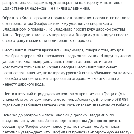
разгромлена болгарами, другая перешла на сторону мятежников.
Единственная надежда — на князя Владимира.
Обратно в Киев в срочном порядке отправляется посольство во главе
с митрополитом Феофилактом. Ему удается договориться с
Владимиром о помощи. Но Владимир просит руку царской сестры
Анны. Породнившись с императорами, Владимир планирует ввести
свою страну в семью цивилизованных народов.
Феофилакт пытается вразумить Владимира, говоря о том, что для
него брак с царевной невозможен, ведь он язычник. И вдруг с ужасом
узнает, что Владимир уже давно принял оглашение и готов
креститься хоть сейчас. Скрепя сердце Феофилакт заключает
военное соглашение, по которому русский князь обязывается помочь
в борьбе с мятежниками, а греческая сторона — выдать за него
невесту царского рода.
Шеститысячный отряд русских воинов отправляется в Грецию (мы
знаем об этом от армянского летописца Асохика). В течение 988-989
годов они разбивают мятежников. Русь спасает Византию от гибели.
Пока же до разгрома мятежников еще далеко, Владимир, по
свидетельству монаха Иакова, едет к порогам Днепра встречать
обещанную Феофилактом невесту и… не находит ее. Армянская
летопись утверждает, что Феофилакт привозит «подложную невесту»