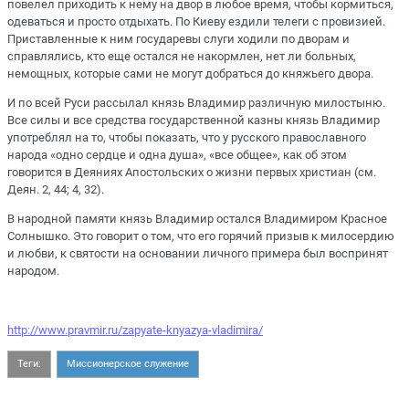
повелел приходить к нему на двор в любое время, чтобы кормиться,
одеваться и просто отдыхать. По Киеву ездили телеги с провизией.
Приставленные к ним государевы слуги ходили по дворам и
справлялись, кто еще остался не накормлен, нет ли больных,
немощных, которые сами не могут добраться до княжьего двора.
И по всей Руси рассылал князь Владимир различную милостыню.
Все силы и все средства государственной казны князь Владимир
употреблял на то, чтобы показать, что у русского православного
народа «одно сердце и одна душа», «все общее», как об этом
говорится в Деяниях Апостольских о жизни первых христиан (см.
Деян. 2, 44; 4, 32).
В народной памяти князь Владимир остался Владимиром Красное
Солнышко. Это говорит о том, что его горячий призыв к милосердию
и любви, к святости на основании личного примера был воспринят
народом.
http://www.pravmir.ru/zapyate-knyazya-vladimira/
Теги:
Миссионерское служение