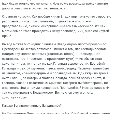
(как будто только что не узнал). Но в то же время дал греку «многие
дары и отпустил его с честию великою».
Странная история. Как вообще князь Владимир, только что с яростью
расправившийся с христианами, слушает все эти, по его
представлению, сказки, оскорбляющие его языческий опыт? Как
могли осмелиться приходить к нему проповедники, зная его крутой
нрав?
Вывод может быть один: с князем Владимиром что-то произошло.
Преподобный Нестор-летописец пишет о том, что Господь послал
Владимиру «некое запятье» («запятье» (слав.) — неожиданная
остановка, преткновение на привычном пути) — «чтобы он стал
христианином, точно так же как Плакида в древности». Евстафий
Плакида — святой мученик II века, полководец. Первоначально был
язычником, но милосердным и справедливым. Однажды во время
охоты олень, за которым гнался Плакида, принял образ Христа, и
Господь сказал Евстафию: «Я Христос, Которого ты боготворишь, не
зная этого. Иди и прими крещение». Преподобный Нестор пишет: «И
так же случилось с Владимиром. Бог явился ему, и он стал
христианином».
Как же Бог явился князю Владимиру?
Из Священного Писания мы знаем, что Бог, Дух Святой, таинственно