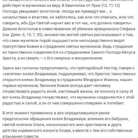
действует в мучениках за веру. В Евангелии от Луки (12, 11-12)
Господь увещевает апостолов: «Когда же приведут вас… к
начальствам и властям, не заботьтесь, как или что отвечать, или что
говорить, ибо Дух Святой научит вас в тот час, что должно говорить».
Деяния Апостолов в повествовании об убиении архидиакона Стефана
(см. Деян. 6, 15; 7, 55), множество житий святых рассказывают о том,
что сами мучители порой ощущают или непосредственно видят
присутствие Божие в страданиях святых мучеников. Ведь страдания
их таинственно соединяются со страданиями Самого Господа Иисуса
Христа, а их смерть — с Его смертью и воскресением.
Здесь мы склонны предположить, что преподобный Нестор, говоря о
«запятии» князя Владимира, подразумевал, что Христос таинственно
открылся князю Владимиру в страданиях Феодора и Иоанна, наших
первых мучеников. Явление Божие всегда дает человеку
почувствовать радость иной, настоящей жизни, ее полноту и силу. И
вот князь Владимир почувствовал, что мученики соединяются с этой
радостью и силой, а он от нее совершенно отвержен и погибает.
В этот момент проявились и все определившиеся ранее
предпосылки обращения князя Владимира: влияние его бабушки,
святой княгини Ольги, нескольких его жен-христианок и друга
детства норвежского конунга Олава, а вместе с тем его собственные
угрызения совести.