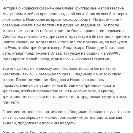
История о норвежском княжиче Олаве Триггвасоне малоизвестна.
Мы узнаем о ней из древнеисландской саги. Олав со своей матерью
скрывался в Новгороде во время междоусобицы. По достижении
совершеннолетия он поступил в дружину Владимира. Но после
многих лет военных набегов в жизни Олава произошли перемены.
Сам Господь явился ему, призвал отправиться в Византию и принять
Святое крещение. Когда Олав исполнил это повеление, он вернулся
на Русь, чтобы приобщить к вере Владимира. Последний, согласно
саге, отверг предложение Олава, тот уехал на родину и в 993-995
годах крестил свой народ, став первым королем Норвегии.
Все эти факторы по-своему значительны, но если бы не было
«запятия», так бы и размышлял князь Владимир о них всю свою
жизнь. После же убиения Феодора и Иоанна создалась
парадоксальная ситуация: князь Владимир принялся искать
христиан, чтобы побольше узнать от них об их вере, о Христе,
христиане же всячески прятались от него, продолжая видеть в нем
гонителя.
Естественно, после «запятия» князь Владимир больше не участвовал
в языческих обрядах и жертвоприношениях, хотя страсти, как мы
видели, продолжали порой им владеть.
Охлаждением Владимира к язычеству воспользовались соседи