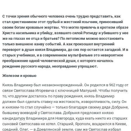
С точки зрения обычного человека очень трудно представить, как
стал христианином этот грубый и жестокий язычник, приносивший
своим богам кровавые жертвы. Что могло привлечь в кротком образе
Христа насильника и убийцу, взявшего силой Рогнеду и убившего у нее
же на глазах ее отца и братьев? По летописям можно восстановить
только внешнюю канву событий. А как произошел внутренний
переворот в душе князя Владимира, до сих пор остается загадкой. И в
старых учебниках, и в современном мультфильме это невероятное
преображение одной человеческой души, с которого началось
рождение русского народа, неоправданно упрощают.
Железом и кровью
Князь Владимир был незаконнорожденный. Он родился в 962 году от
связи Святослава Игоревича с ключницей Малушей. Чтобы получить
то, что другим досталось по праву рождения, князь Владимир
должен был сделать ставку на жестокость, изворотливость, силу. Он
и князем-то стал случайно — только благодаря своему дяде Добрыне,
бывшему воеводой у Святослава. Добрыня предложил князю
кандидатуру Владимира для Новгорода, куда ехать никто из старших
сыновей Святослава не хотел. Старший, Ярополк, воцарился в Киеве,
средний, Олег, — в Древлянской земле, сам же Святослав избрал