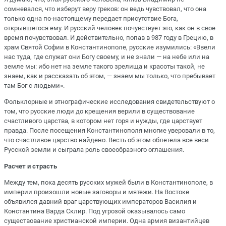
сомневался, что изберут веру греков: он ведь чувствовал, что она
только одна по-настоящему передает присутствие Бога,
открывшегося ему. И русский человек почувствует это, как он в свое
время почувствовал. И действительно, попав в 987 году в Грецию, в
храм Святой Софии в Константинополе, русские изумились: «Ввели
нас туда, где служат они Богу своему, и не знали — на небе или на
земле мы: ибо нет на земле такого зрелища и красоты такой, не
знаем, как и рассказать об этом, — знаем мы только, что пребывает
там Бог с людьми».
Фольклорные и этнографические исследования свидетельствуют о
том, что русские люди до крещения верили в существование
счастливого царства, в котором нет горя и нужды, где царствует
правда. После посещения Константинополя многие уверовали в то,
что счастливое царство найдено. Весть об этом облетела все веси
Русской земли и сыграла роль своеобразного оглашения.
Расчет и страсть
Между тем, пока десять русских мужей были в Константинополе, в
империи произошли новые заговоры и мятежи. На Востоке
объявился давний враг царствующих императоров Василия и
Константина Варда Склир. Под угрозой оказывалось само
существование христианской империи. Одна армия византийцев