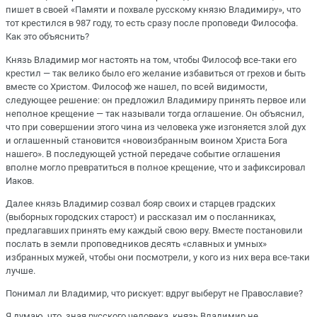
пишет в своей «Памяти и похвале русскому князю Владимиру», что
тот крестился в 987 году, то есть сразу после проповеди Философа.
Как это объяснить?
Князь Владимир мог настоять на том, чтобы Философ все-таки его
крестил — так велико было его желание избавиться от грехов и быть
вместе со Христом. Философ же нашел, по всей видимости,
следующее решение: он предложил Владимиру принять первое или
неполное крещение — так называли тогда оглашение. Он объяснил,
что при совершении этого чина из человека уже изгоняется злой дух
и оглашенный становится «новоизбранным воином Христа Бога
нашего». В последующей устной передаче событие оглашения
вполне могло превратиться в полное крещение, что и зафиксировал
Иаков.
Далее князь Владимир созвал бояр своих и старцев градских
(выборных городских старост) и рассказал им о посланниках,
предлагавших принять ему каждый свою веру. Вместе постановили
послать в земли проповедников десять «славных и умных»
избранных мужей, чтобы они посмотрели, у кого из них вера все-таки
лучше.
Понимал ли Владимир, что рискует: вдруг выберут не Православие?
Я думаю, что, зная русского человека, князь Владимир не