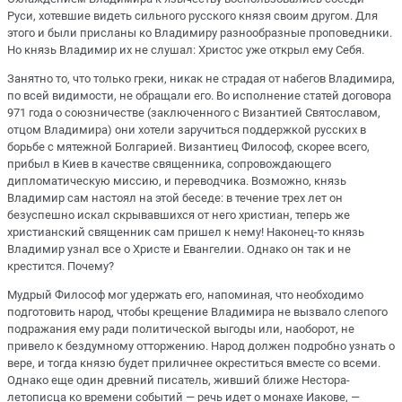
Руси, хотевшие видеть сильного русского князя своим другом. Для
этого и были присланы ко Владимиру разнообразные проповедники.
Но князь Владимир их не слушал: Христос уже открыл ему Себя.
Занятно то, что только греки, никак не страдая от набегов Владимира,
по всей видимости, не обращали его. Во исполнение статей договора
971 года о союзничестве (заключенного с Византией Святославом,
отцом Владимира) они хотели заручиться поддержкой русских в
борьбе с мятежной Болгарией. Византиец Философ, скорее всего,
прибыл в Киев в качестве священника, сопровождающего
дипломатическую миссию, и переводчика. Возможно, князь
Владимир сам настоял на этой беседе: в течение трех лет он
безуспешно искал скрывавшихся от него христиан, теперь же
христианский священник сам пришел к нему! Наконец-то князь
Владимир узнал все о Христе и Евангелии. Однако он так и не
крестится. Почему?
Мудрый Философ мог удержать его, напоминая, что необходимо
подготовить народ, чтобы крещение Владимира не вызвало слепого
подражания ему ради политической выгоды или, наоборот, не
привело к бездумному отторжению. Народ должен подробно узнать о
вере, и тогда князю будет приличнее окреститься вместе со всеми.
Однако еще один древний писатель, живший ближе Нестора-
летописца ко времени событий — речь идет о монахе Иакове, —