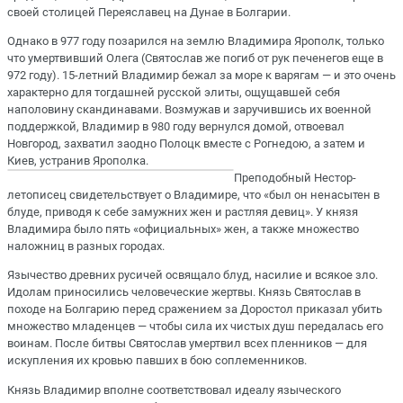
своей столицей Переяславец на Дунае в Болгарии.
Однако в 977 году позарился на землю Владимира Ярополк, только
что умертвивший Олега (Святослав же погиб от рук печенегов еще в
972 году). 15-летний Владимир бежал за море к варягам — и это очень
характерно для тогдашней русской элиты, ощущавшей себя
наполовину скандинавами. Возмужав и заручившись их военной
поддержкой, Владимир в 980 году вернулся домой, отвоевал
Новгород, захватил заодно Полоцк вместе с Рогнедою, а затем и
Киев, устранив Ярополка.
Преподобный Нестор-
летописец свидетельствует о Владимире, что «был он ненасытен в
блуде, приводя к себе замужних жен и растляя девиц». У князя
Владимира было пять «официальных» жен, а также множество
наложниц в разных городах.
Язычество древних русичей освящало блуд, насилие и всякое зло.
Идолам приносились человеческие жертвы. Князь Святослав в
походе на Болгарию перед сражением за Доростол приказал убить
множество младенцев — чтобы сила их чистых душ передалась его
воинам. После битвы Святослав умертвил всех пленников — для
искупления их кровью павших в бою соплеменников.
Князь Владимир вполне соответствовал идеалу языческого