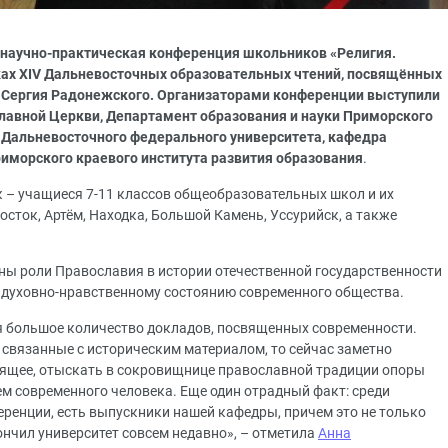
я научно-практическая конференция школьников «Религия.
мках XIV Дальневосточных образовательных чтений, посвящённых
о Сергия Радонежского. Организаторами конференции выступили
лавной Церкви, Департамент образования и науки Приморского
я Дальневосточного федерального университета, кафедра
иморского краевого института развития образования
.
к – учащиеся 7-11 классов общеобразовательных школ и их
осток, Артём, Находка, Большой Камень, Уссурийск, а также
ны роли Православия в истории отечественной государственности
 духовно-нравственному состоянию современного общества.
я большое количество докладов, посвященных современности.
 связанные с историческим материалом, то сейчас заметно
оящее, отыскать в сокровищнице православной традиции опоры
м современного человека. Еще один отрадный факт: среди
еренции, есть выпускники нашей кафедры, причем это не только
кончил университет совсем недавно», – отметила
Анна