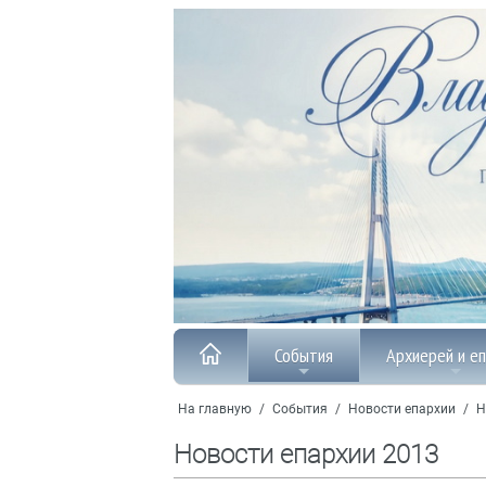
События
Архиерей и е
На главную
/
События
/
Новости епархии
/
Н
Новости епархии 2013