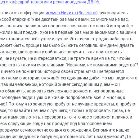
щего кафедрой теологии и религиоведения ДВФУ
.
астникам конференции
игумен Никита (Зеленюк),
руководитель
ской епархии: "Уже десятый раз мы с вами, со многими из вас,
ия, анализа различных вопросов, связанных с нашей историей, с
 жили наши предки. Уже не в первый раз мы знакомимся с вашими
ом становятся всё лучше и лучше. Это очень отрадно наблюдать.
Может быть, проще нам было бы жить сегодняшним днём, думать
карьеру, где зарплату побольше получить, как приготовить
, не изучать, не интересоваться, не тратить время на то, чтобы
ков, стать такими счастливыми "Иванами, не помнящими родства"?
ничего не помнит об истории своей страны? Он не терзается
ятнами в истории, он живёт сегодняшним днём. Но мы видим, что
с таким человеком, который живёт сегодняшним днём – он
гко обмануть, навязать ему ложные ценности, неправильные
т молодые люди: нужно в жизни попробовать всё! И многие, к
ию? Потому что зачастую пробуют не лучшие предметы, а пробуют
сё, то давайте начнём с лучшего, чтобы не пробовать грязь, не
пытками заглотить, переварить то, что нас отравляет и лично, и
есь следующий год, у нас пройдёт под благословением
разднуем семисотлетие со дня его рождения. Вспомните наших
рождения дедушек и бабушек, которые сто лет назад умерли? Да