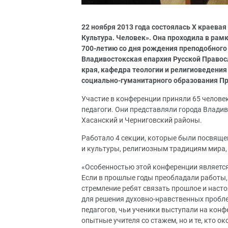
22 ноября 2013 года состоялась Х краева
Культура. Человек». Она проходила в ра
700-летию со дня рождения преподобног
Владивостокская епархия Русской Правос
края, кафедра теологии и религиоведени
социально-гуманитарного образования Пр
Участие в конференции приняли 65 челове
педагоги. Они представляли города Владив
Хасанский и Черниговский районы.
Работало 4 секции, которые были посвяще
и культуры, религиозным традициям мира,
«Особенностью этой конференции являетс
Если в прошлые годы преобладали работы,
стремление ребят связать прошлое и наст
для решения духовно-нравственных пробле
педагогов, чьи ученики выступали на конф
опытные учителя со стажем, но и те, кто о