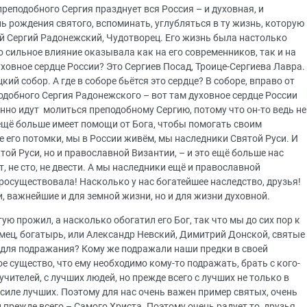
 преподобного Сергия празднует вся Россия – и духовная, и
нь рождения святого, вспоминать, углубляться в ту жизнь, которую
й Сергий Радонежский, Чудотворец. Его жизнь была настолько
 сильное влияние оказывала как на его современников, так и на
духовное сердце России? Это Сергиев Посад, Троице-Сергиева Лавра.
цкий собор. А где в соборе бьётся это сердце? В соборе, вправо от
одобного Сергия Радонежского – вот там духовное сердце России
янно идут молиться преподобному Сергию, потому что он-то ведь не
и ещё больше имеет помощи от Бога, чтобы помогать своим
 его потомки, мы в России живём, мы наследники Святой Руси. И
ой Руси, но и православной Византии, – и это ещё больше нас
, не сто, не двести. А мы наследники ещё и православной
росуществовала! Насколько у нас богатейшее наследство, друзья!
, важнейшие и для земной жизни, но и для жизни духовной.
ю прожил, а насколько обогатил его Бог, так что мы до сих пор к
мец, богатырь, или Александр Невский, Димитрий Донской, святые
 для подражания? Кому же подражали наши предки в своей
е существо, что ему необходимо кому-то подражать, брать с кого-
с учителей, с лучших людей, но прежде всего с лучших не только в
 силе лучших. Поэтому для нас очень важен пример святых, очень
прежде всего – Самого Христа. Поэтому очень радует то, друзья,