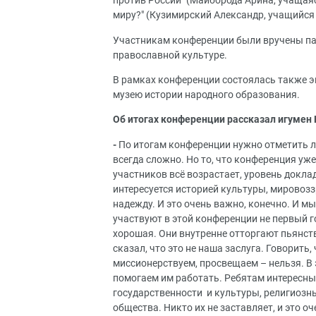
против России" (Майборода Арина, учащаяся
миру?" (Кузимирский Александр, учащийся 
Участникам конференции были вручены па
православной культуре.
В рамках конференции состоялась также 
музею истории народного образования.
Об итогах конференции рассказал игумен
-
По итогам конференции нужно отметить л
всегда сложно. Но то, что конференция уже
участников всё возрастает, уровень докла
интересуется историей культуры, мировозз
надежду. И это очень важно, конечно. И м
участвуют в этой конференции не первый г
хорошая. Они внутренне отторгают пьянст
сказал, что это не наша заслуга. Говорить
миссионерствуем, просвещаем – нельзя. В 
помогаем им работать. Ребятам интересны
государственности и культуры, религиозн
общества. Никто их не заставляет, и это о