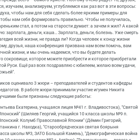
я, изучаем, анализируем, углубляемся как раз вот в эти вопросы:
духа, чтобы нам для себя сделать более яркими примеры для
тобы нам себя формировать правильно. Чтобы не получилась,
ареньким стал, а потом на старости думает: а зачем я жил? А какой
ю: зарплата, деньги, каша… Зарплата, деньги, болезнь. Уже смерть
гедия всей жизни, не правда ли? Когда человек к концу жизни
ому, друзья, наша конференция призвана нам всем помочь, вам
чной жизни, и мы очень надеемся, что вы будете делать
то сокровище, которое можете приобрести и которое приобретали
той Руси. Ещё раз всех поздравляю с юбилеем, желаю всем удачи,
ожьей".
иков оценивало 3 жюри – преподавателей и студентов кафедры
педагогов. В работе жюри принимали участие игумен Никита
 Лучшими были признаны следующие работы:
ентьева Екатерина, учащаяся лицея №41 г. Владивостока), "Святой
понский" (Шиляев Георгий, учащийся 10 класса школы №9 п.
 Японский: Колумб Православной Японии" (Дёмин Григорий,
танкина г. Находка), "Старообрядческая святая боярыня
ласса школы №3, ЗАТО Большой Камень), "Демографическая война