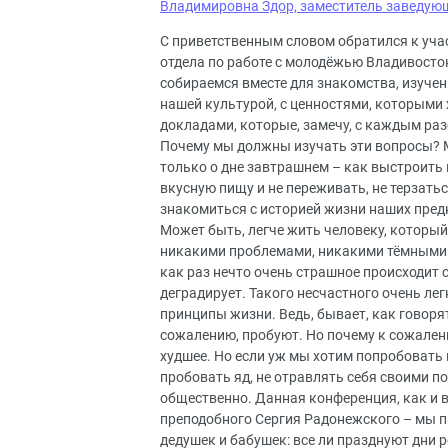
Владимировна Здор, заместитель заведую
С приветственным словом обратился к уч
отдела по работе с молодёжью Владивосток
собираемся вместе для знакомства, изучен
нашей культурой, с ценностями, которыми
докладами, которые, замечу, с каждым раз
Почему мы должны изучать эти вопросы? 
только о дне завтрашнем – как выстроить 
вкусную пищу и не переживать, не терзаться
знакомиться с историей жизни наших пред
Может быть, легче жить человеку, который 
никакими проблемами, никакими тёмными п
как раз нечто очень страшное происходит 
деградирует. Такого несчастного очень ле
принципы жизни. Ведь, бывает, как говоря
сожалению, пробуют. Но почему к сожален
худшее. Но если уж мы хотим попробовать в
пробовать яд, не отравлять себя своими по
общественно. Данная конференция, как и в
преподобного Сергия Радонежского – мы п
дедушек и бабушек: все ли празднуют дни 