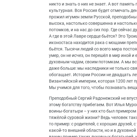
никто и знать о них не знает. А вот память
культурная. Вся Россия будет отмечать де
прожил игумен земли Русской, преподобны
высока, настолько совершенна и настолько
потомков, и на нас до сих пор. Где сейчас 
А где в этой Лавре сердце бьётся? Это Трои
иконостаса находится рака с мощами преп
бьётся. Тысячи людей со всего мира посто
умер, он не исчез, он перешёл в мир иной 
духовным чадам, своим потомкам. А мы все
даже больше: мы наследники не только свят
обогащает. Истории России не двадцать лет
Византийской империи, которая 1200 лет п
Мы учимся для того, чтобы познавать вещи
Преподобный Сергий Радонежский не впусту
этому богатству прибегаем. Вот Илья Муро
воины-богатыри – у них кто был примером
тяжёлой суровой жизни? Ведь человек тако
то пример: с родителей, с хороших друзей, 
какой-то внешней области, но и в духовной
важен пример таких духовных богатырей, и 