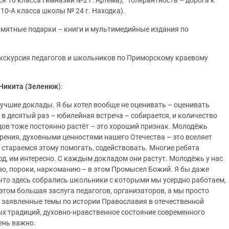
 10 класса гимназии №2 г. Артёма), "Толерантность – дорога к
10-А класса школы № 24 г. Находка).
мятные подарки – книги и мультимедийные издания по
экскурсия педагогов и школьников по Приморскому краевому
 Никита (Зеленюк
):
учшие доклады. Я бы хотел вообще не оценивать – оценивать
 в десятый раз – юбилейная встреча – собирается, и количество
дов тоже постоянно растёт – это хороший признак. Молодёжь
рения, духовными ценностями нашего Отечества – это вселяет
ы стараемся этому помогать, содействовать. Многие ребята
од, им интересно. С каждым докладом они растут. Молодёжь у нас
во, пороки, наркоманию – в этом Промысел Божий. Я бы даже
, что здесь собрались школьники с которыми мы усердно работаем,
этом большая заслуга педагогов, организаторов, а мы просто
 заявленные темы по истории Православия в отечественной
ых традиций, духовно-нравственное состояние современного
чень важно.