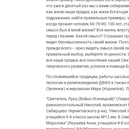
что уже в десятый раз мы с вами собираемс
как жили наши предки, как жили богатыри 
подражания, найти правильные примеры, ч
когда прожил человек 60-70-80, 100 лет, ст
смысл был в моей жизни? Вся жизнь впусту
перед глазами. Какой смысл? Страшная тра
видит бессмысленность своей жизни. Поэт
прежде всего – ярко видеть смысл своей ли
правильный выбор, выберете те ценности, 
все наши предки, все поколения нашей Свя
творческого развития, успехов и помощи Б
По сложившейся традиции, работы школьн
теологии и религиоведения ДВФУ, а также 
(Зеленюк) и иеромонах Марк (Корнилов).
"Святитель Лука (Войно-Ясенецкий)" (Лавр
равноапостольный Николай, архиепископ Я
Сибирцево Черниговского р-на), "Николай
учащийся 9-А класса школы №12 им. В.Сме
Морозова" (Якушева Анна, учащаяся 8-Б к