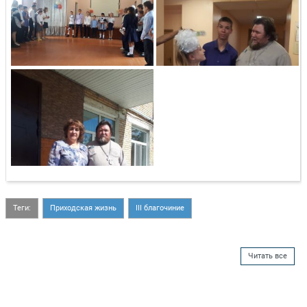
Теги:
Приходская жизнь
III благочиние
Читать все