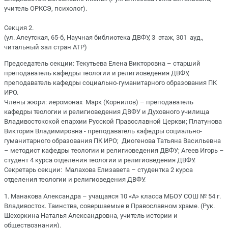
учитель ОРКСЭ, психолог).
Секция 2.
(ул. Алеутская, 65-б, Научная библиотека ДВФУ, 3 этаж, 301 ауд.,
читальный зал стран АТР)
Председатель секции: Текутьева Елена Викторовна – старший
преподаватель кафедры теологии и религиоведения ДВФУ,
преподаватель кафедры социально-гуманитарного образования ПК
ИРО.
Члены жюри: иеромонах Марк (Корнилов) – преподаватель
кафедры теологии и религиоведения ДВФУ и Духовного училища
Владивостокской епархии Русской Православной Церкви; Платунова
Виктория Владимировна - преподаватель кафедры социально-
гуманитарного образования ПК ИРО; Диогенова Татьяна Васильевна
– методист кафедры теологии и религиоведения ДВФУ; Агеев Игорь –
студент 4 курса отделения теологии и религиоведения ДВФУ.
Секретарь секции: Малахова Елизавета – студентка 2 курса
отделения теологии и религиоведения ДВФУ.
1. Манакова Александра – учащаяся 10 «А» класса МБОУ СОШ № 54 г.
Владивосток. Таинства, совершаемые в Православном храме. (Рук.
Шехоркина Наталья Александровна, учитель истории и
обществознания).