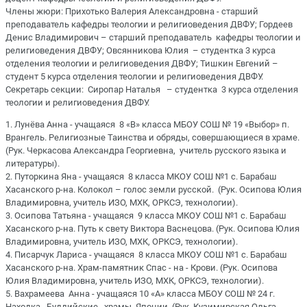
Члены жюри: Прихотько Валерия Александровна - старший
преподаватель кафедры теологии и религиоведения ДВФУ; Гордеев
Денис Владимирович – старший преподаватель кафедры теологии и
религиоведения ДВФУ; Овсянникова Юлия – студентка 3 курса
отделения теологии и религиоведения ДВФУ; Тишкин Евгений –
студент 5 курса отделения теологии и религиоведения ДВФУ.
Секретарь секции: Сиропар Наталья – студентка 3 курса отделения
теологии и религиоведения ДВФУ.
1. Лунёва Анна - учащаяся 8 «В» класса МБОУ СОШ № 19 «Выбор» п.
Врангель. Религиозные Таинства и обряды, совершающиеся в храме.
(Рук. Черкасова Александра Георгиевна, учитель русского языка и
литературы).
2. Путоркина Яна - учащаяся 8 класса МКОУ СОШ №1 с. Барабаш
Хасанского р-на. Колокол – голос земли русской. (Рук. Осипова Юлия
Владимировна, учитель ИЗО, МХК, ОРКСЭ, технологии).
3. Осипова Татьяна - учащаяся 9 класса МКОУ СОШ №1 с. Барабаш
Хасанского р-на. Путь к свету Виктора Васнецова. (Рук. Осипова Юлия
Владимировна, учитель ИЗО, МХК, ОРКСЭ, технологии).
4. Писарчук Лариса - учащаяся 8 класса МКОУ СОШ №1 с. Барабаш
Хасанского р-на. Храм-памятник Спас - на - Крови. (Рук. Осипова
Юлия Владимировна, учитель ИЗО, МХК, ОРКСЭ, технологии).
5. Вахрамеева Анна - учащаяся 10 «А» класса МБОУ СОШ № 24 г.
Находка. Буддийские храмы Японии. (Рук. Кузимирская Ольга