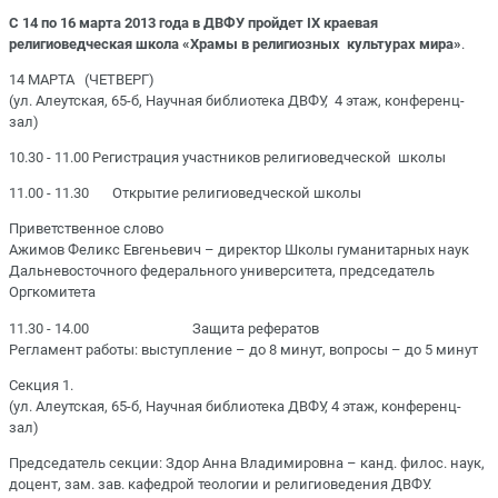
С 14 по 16 марта 2013 года в ДВФУ пройдет IХ краевая
религиоведческая школа «Храмы в религиозных культурах мира»
.
14 МАРТА (ЧЕТВЕРГ)
(ул. Алеутская, 65-б, Научная библиотека ДВФУ, 4 этаж, конференц-
зал)
10.30 - 11.00 Регистрация участников религиоведческой школы
11.00 - 11.30 Открытие религиоведческой школы
Приветственное слово
Ажимов Феликс Евгеньевич – директор Школы гуманитарных наук
Дальневосточного федерального университета, председатель
Оргкомитета
11.30 - 14.00 Защита рефератов
Регламент работы: выступление – до 8 минут, вопросы – до 5 минут
Секция 1.
(ул. Алеутская, 65-б, Научная библиотека ДВФУ, 4 этаж, конференц-
зал)
Председатель секции: Здор Анна Владимировна – канд. филос. наук,
доцент, зам. зав. кафедрой теологии и религиоведения ДВФУ.