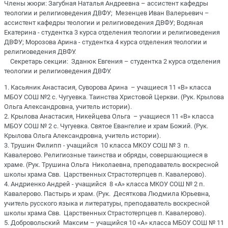
Члены жюри: Загубная Наталья Андреевна – ассистент кафедры
теологии и религиоведения ДВФУ; Мезенцев Иван Валерьевич –
ассистент кафедры теологии и религиоведения ДВФУ; Водяная
Екатерина - студентка 3 курса отделения теологии и религиоведения
ДВФУ; Морозова Арина - студентка 4 курса отделения теологии и
религиоведения ДВФУ.
Секретарь секции: Зданюк Евгения – студентка 2 курса отделения
теологии и религиоведения ДВФУ.
1. Касьяник Анастасия, Суворова Арина – учащиеся 11 «В» класса
МБОУ СОШ №2 с. Чугуевка. Таинства Христовой Церкви. (Рук. Крылова
Ольга Александровна, учитель истории).
2. Крылова Анастасия, Никейцева Ольга – учащиеся 11 «В» класса
МБОУ СОШ № 2 с. Чугуевка. Святое Евангелие и храм Божий. (Рук.
Крылова Ольга Александровна, учитель истории).
3. Трушин Филипп - учащийся 10 класса МКОУ СОШ № 3 п.
Кавалерово. Религиозные таинства и обряды, совершающиеся в
храме. (Рук. Трушина Ольга Николаевна, преподаватель воскресной
школы храма Свв. Царственных Страстотерпцев п. Кавалерово).
4. Андриенко Андрей - учащийся 8 «А» класса МКОУ СОШ № 2 п.
Кавалерово. Пастырь и храм. (Рук. Десяткова Людмила Юрьевна,
учитель русского языка и литературы, преподаватель воскресной
школы храма Свв. Царственных Страстотерпцев п. Кавалерово).
5. Добровольский Максим – учащийся 10 «А» класса МБОУ СОШ № 11