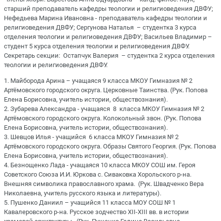
старший преподаватель кафедры теологии и религиоведения ДВФУ;
Нефедьева Марина Ивановна - преподаватель кафедры теологии и
религиоведения ДВФУ; Сергунова Наталья – студентка 3 курса
отделения теологии и религиоведения ДВФУ; Васильев Владимир –
студент 5 курса отделения теологии и религиоведения ДВФУ.
Секретарь секции: Остапчук Валерия – студентка 2 курса отделения
теологии и религиоведения ДВФУ.
1. Майборода Арина – учащаяся 9 класса МКОУ Гимназия № 2
Артёмовского городского округа. Церковные Таинства. (Рук. Попова
Елена Борисовна, учитель истории, обществознания).
2. Зубарева Александра - учащаяся 8 класса МКОУ Гимназия № 2
Артёмовского городского округа. Колокольный звон. (Рук. Попова
Елена Борисовна, учитель истории, обществознания).
3. Шевцов Илья - учащийся 6 класса МКОУ Гимназия № 2
Артёмовского городского округа. Образы Святого Георгия. (Рук. Попова
Елена Борисовна, учитель истории, обществознания).
4. Безнощенко Лада - учащаяся 10 класса МКОУ СОШ им. Героя
Советского Союза И.И. Юркова с. Сиваковка Хорольского р-на.
Внешняя символика православного храма. (Рук. Швадченко Вера
Николаевна, учитель русского языка и литературы).
5. Пушенко Даниил – учащийся 11 класса МОУ СОШ № 1
Кавалеровского р-на. Русское зодчество XII-XIII вв. в истории