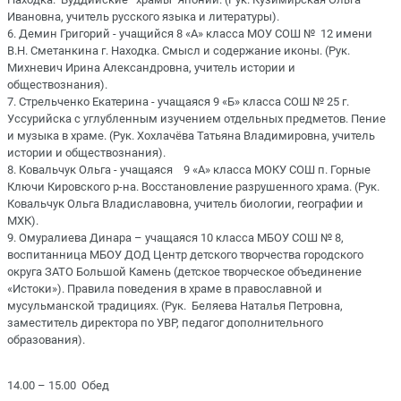
Ивановна, учитель русского языка и литературы).
6. Демин Григорий - учащийся 8 «А» класса МОУ СОШ № 12 имени
В.Н. Сметанкина г. Находка. Смысл и содержание иконы. (Рук.
Михневич Ирина Александровна, учитель истории и
обществознания).
7. Стрельченко Екатерина - учащаяся 9 «Б» класса СОШ № 25 г.
Уссурийска с углубленным изучением отдельных предметов. Пение
и музыка в храме. (Рук. Хохлачёва Татьяна Владимировна, учитель
истории и обществознания).
8. Ковальчук Ольга - учащаяся 9 «А» класса МОКУ СОШ п. Горные
Ключи Кировского р-на. Восстановление разрушенного храма. (Рук.
Ковальчук Ольга Владиславовна, учитель биологии, географии и
МХК).
9. Омуралиева Динара – учащаяся 10 класса МБОУ СОШ № 8,
воспитанница МБОУ ДОД Центр детского творчества городского
округа ЗАТО Большой Камень (детское творческое объединение
«Истоки»). Правила поведения в храме в православной и
мусульманской традициях. (Рук. Беляева Наталья Петровна,
заместитель директора по УВР, педагог дополнительного
образования).
14.00 – 15.00 Обед