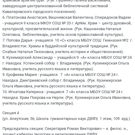
храмовой архитектуры. (Рук. Пушенко Галина Васильевна,
заведующая централизованной библиотечной системой
Кавалеровского городского поселения).
6. Платонова Анастасия, Вишневская Валентина, Спиридонов Вадим
- учащиеся 9 класса МКОУ СОШ № 33 г. Артём. Храм – центр духовной,
культурной, просветительской жизни. (Рук. Кашникова Наталья
Олеговна, библиотекарь, учитель основ православной культуры).
7. Попова Дарья - учащаяся 10 «С» класса МБОУ СОШ Гимназия №2 г.
Владивосток. Храмы в буддийской культурной традиции. (Рук.
Слабык Наталья Тихоновна, учитель истории и обществознания).
8. Кузимирский Александр – учащийся 9 «А» класса МБОУ СОШ № 24
г. Находка. Успенский собор г. Владимира. (Рук. Кузимирская Ольга
Ивановна, учитель русского языка и литературы).
9. Ерофеева Мария - учащаяся 7 «А» класса МБОУ СОШ № 24 г.
Находка. Дмитриевский собор г. Владимира. (Рук. Кузимирская
Ольга Ивановна, учитель русского языка и литературы).
10. Игнатова Катерина - учащаяся 7 «А» класса МБОУ СОШ № 24 г.
Находка. Храм Покрова на Нерли. (Рук. Кузимирская Ольга Ивановна,
учитель русского языка и литературы).
Секция 4
(ул. Алеутская, 56, Школа гуманитарных наук ДВФУ, 1 этаж, 109 ауд.)
Председатель секции: Секретарев Роман Викторович – к. филос. н.,
доцент кафедры теологии и религиоведения ДВФУ.