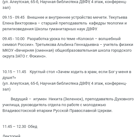
(ул. Алеутская, 65-б, Научная библиотека ДВФУ, 4 этаж, конференц-
зал)
09.15 - 09.45 Внешнее и внутреннее устройство мечети. Текутьева
Елена Викторовна – старший преподаватель кафедры теологии и
религиоведения Школы гуманитарных наук ДВФУ.
09.45 - 10.00 Разработка урока по теме «Колокол – волшебный
символ России». Третьякова Альбина Геннадьевна – учитель физики
МКОУ «Вечерняя (сменная) общеобразовательная школа городского
округа ЗАТО г. Фокино».
10.15 – 11.45 Круглый стол «Зачем ходить в храм, если Бог у меня в
душе?»
(ул. Алеутская, 65-б, Научная библиотека ДВФУ, 4 этаж, конференц-
зал)
Ведущий – игумен Никита (Зеленюк), преподаватель Духовного
училища, руководитель отдела по работе с молодежью
Владивостокской епархии Русской Православной Церкви.
11.45 – 12.30 Обед
Лекторий