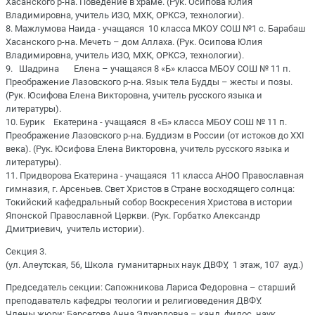
Хасанского р-на. Поведение в храме. (Рук. Осипова Юлия
Владимировна, учитель ИЗО, МХК, ОРКСЭ, технологии).
8. Мажлумова Наида - учащаяся 10 класса МКОУ СОШ №1 с. Барабаш
Хасанского р-на. Мечеть – дом Аллаха. (Рук. Осипова Юлия
Владимировна, учитель ИЗО, МХК, ОРКСЭ, технологии).
9. Шадрина Елена – учащаяся 8 «Б» класса МБОУ СОШ № 11 п.
Преображение Лазовского р-на. Язык тела Будды – жесты и позы.
(Рук. Юсифова Елена Викторовна, учитель русского языка и
литературы).
10. Бурик Екатерина - учащаяся 8 «Б» класса МБОУ СОШ № 11 п.
Преображение Лазовского р-на. Буддизм в России (от истоков до XXI
века). (Рук. Юсифова Елена Викторовна, учитель русского языка и
литературы).
11. Придворова Екатерина - учащаяся 11 класса АНОО Православная
гимназия, г. Арсеньев. Свет Христов в Стране восходящего солнца:
Токийский кафедральный собор Воскресения Христова в истории
Японской Православной Церкви. (Рук. Горбатко Александр
Дмитриевич, учитель истории).
Секция 3.
(ул. Алеутская, 56, Школа гуманитарных наук ДВФУ, 1 этаж, 107 ауд.)
Председатель секции: Сапожникова Лариса Федоровна – старший
преподаватель кафедры теологии и религиоведения ДВФУ.
Члены жюри: Барсегова Анна Эдуардовна – канд. филос. наук,