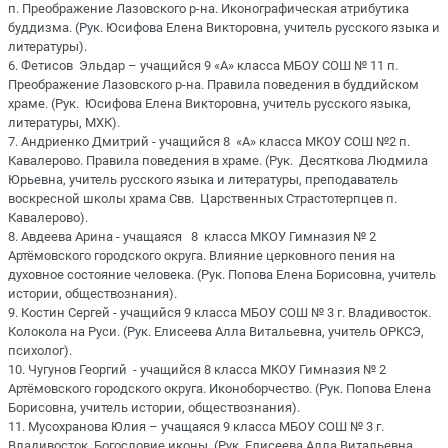
п. Преображение Лазовского р-на. Иконографическая атрибутика
буддизма. (Рук. Юсифова Елена Викторовна, учитель русского языка и
литературы).
6. Фетисов Эльдар – учащийся 9 «А» класса МБОУ СОШ № 11 п.
Преображение Лазовского р-на. Правила поведения в буддийском
храме. (Рук. Юсифова Елена Викторовна, учитель русского языка,
литературы, МХК).
7. Андриенко Дмитрий - учащийся 8 «А» класса МКОУ СОШ №2 п.
Кавалерово. Правила поведения в храме. (Рук. Десяткова Людмила
Юрьевна, учитель русского языка и литературы, преподаватель
воскресной школы храма Свв. Царственных Страстотерпцев п.
Кавалерово).
8. Авдеева Арина - учащаяся 8 класса МКОУ Гимназия № 2
Артёмовского городского округа. Влияние церковного пения на
духовное состояние человека. (Рук. Попова Елена Борисовна, учитель
истории, обществознания).
9. Костин Сергей - учащийся 9 класса МБОУ СОШ № 3 г. Владивосток.
Колокола на Руси. (Рук. Елисеева Алла Витальевна, учитель ОРКСЭ,
психолог).
10. Чугунов Георгий - учащийся 8 класса МКОУ Гимназия № 2
Артёмовского городского округа. Иконоборчество. (Рук. Попова Елена
Борисовна, учитель истории, обществознания).
11. Мусохранова Юлия – учащаяся 9 класса МБОУ СОШ № 3 г.
Владивосток. Богословие иконы. (Рук. Елисеева Алла Витальевна,