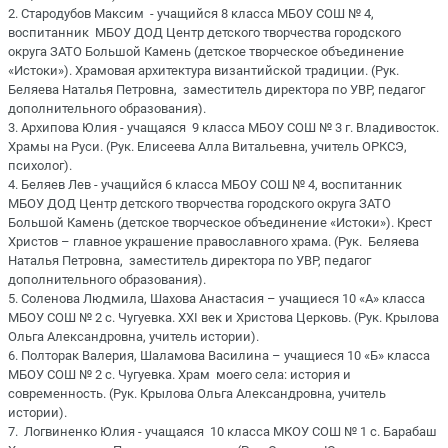
2. Стародубов Максим - учащийся 8 класса МБОУ СОШ № 4,
воспитанник МБОУ ДОД Центр детского творчества городского
округа ЗАТО Большой Камень (детское творческое объединение
«Истоки»). Храмовая архитектура византийской традиции. (Рук.
Беляева Наталья Петровна, заместитель директора по УВР, педагог
дополнительного образования).
3. Архипова Юлия - учащаяся 9 класса МБОУ СОШ № 3 г. Владивосток.
Храмы на Руси. (Рук. Елисеева Алла Витальевна, учитель ОРКСЭ,
психолог).
4. Беляев Лев - учащийся 6 класса МБОУ СОШ № 4, воспитанник
МБОУ ДОД Центр детского творчества городского округа ЗАТО
Большой Камень (детское творческое объединение «Истоки»). Крест
Христов – главное украшение православного храма. (Рук. Беляева
Наталья Петровна, заместитель директора по УВР, педагог
дополнительного образования).
5. Соленова Людмила, Шахова Анастасия – учащиеся 10 «А» класса
МБОУ СОШ № 2 с. Чугуевка. XXI век и Христова Церковь. (Рук. Крылова
Ольга Александровна, учитель истории).
6. Полторак Валерия, Шаламова Василина – учащиеся 10 «Б» класса
МБОУ СОШ № 2 с. Чугуевка. Храм моего села: история и
современность. (Рук. Крылова Ольга Александровна, учитель
истории).
7. Логвиненко Юлия - учащаяся 10 класса МКОУ СОШ № 1 с. Барабаш