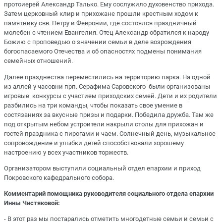
протоиерей Александр Талько. Ему сослужило духовенство прихода.
Затем церковный клир и прихожане прошли крестным ходом к
памятнику свв. Петру и Февронии, где состоялся праздничный
молебен с чтением Евангелия. Отец Александр обратился к народу
Божию с проповедью о значении семьи в деле возрождения
богоспасаемого Отечества и об опасностях подмены понимания
семейных отношений.
Далее празднества переместились на территорию парка. На одной
из аллей у часовни прп. Серафима Саровского были организованы
игровые конкурсы с участием приходских семей. Дети и их родители
разбились на три команды, чтобы показать свое умение в
состязаниях за вкусные призы и подарки. Победила дружба. Там же
под открытым небом устроители накрыли столы для прихожан и
гостей праздника с пирогами и чаем. Солнечный день, музыкальное
сопровождение и улыбки детей способствовали хорошему
настроению у всех участников торжеств.
Организатором выступили социальный отдел епархии и приход
Покровского кафедрального собора.
Комментарий помощника руководителя социального отдела епархии
Инны Чистяковой:
- В этот раз мы постарались отметить многодетные семьи и семьи с