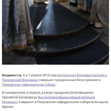
Владивосток
. 6 и 7 апреля 2015 года
митрополит Владивостокский и
Приморский Вениамин
совершил праздничные богослужения в
Покровском кафедральном соборе
.
В понедельник, 6 апреля, в канун праздника Благовещения
Пресвятой Богородицы
Высокопреосвященнейший владыка
Вениамин
совершил в Покровском кафедральном соборе всенощное
бдение.