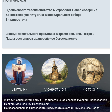
Популярное
В день своего тезоименитства митрополит Павел совершил
Божественную литургию в кафедральном соборе
Владивостока
В канун престольного праздника в храме свв. апп. Петра и
Павла состоялось архиерейское богослужение
Святыни
Монастыри
История
© Религиозная организация "Владивостокская епархия Русской Православной
Церкви (Московский Патриархат)"
По благословению митрополита Владивостокского и Приморского Павла.