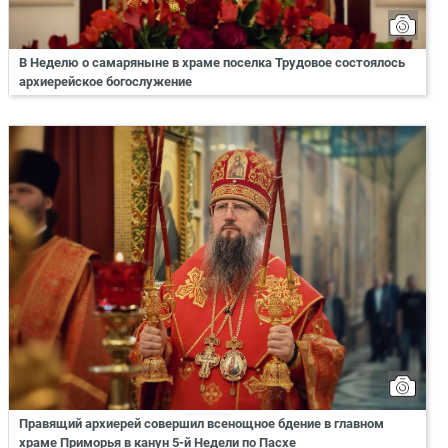
В Неделю о самаряныне в храме поселка Трудовое состоялось
архиерейское богослужение
Правящий архиерей совершил всенощное бдение в главном
храме Приморья в канун 5-й Недели по Пасхе