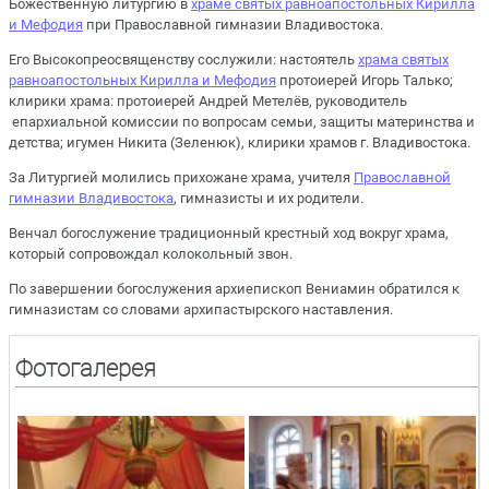
Божественную литургию в
храме святых равноапостольных Кирилла
и Мефодия
при Православной гимназии Владивостока.
Его Высокопреосвященству сослужили: настоятель
храма святых
равноапостольных Кирилла и Мефодия
протоиерей Игорь Талько;
клирики храма: протоиерей Андрей Метелёв, руководитель
епархиальной комиссии по вопросам семьи, защиты материнства и
детства; игумен Никита (Зеленюк), клирики храмов г. Владивостока.
За Литургией молились прихожане храма, учителя
Православной
гимназии Владивостока
, гимназисты и их родители.
Венчал богослужение традиционный крестный ход вокруг храма,
который сопровождал колокольный звон.
По завершении богослужения архиепископ Вениамин обратился к
гимназистам со словами архипастырского наставления.
Фотогалерея