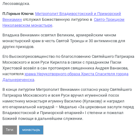
Лесозаводска.
П.Горные Ключи
.
Митрополит Владивостокский и Приморский
Вениамин
отслужил Божественную литургию в
Свято-Троицком
Николаевском монастыре
.
Владыка Вениамин освятил Великим, архиерейским чином
монастырский храм в честь Святой Троицы и 30 антиминсов для
других приходов.
Его Высокопреосвященство по благословению Святейшего Патриарха
Московского и всея Руси Кирилла в связи с праздником Пасхи
Христовой возвёл в сан протоиерея священника Андрея Ванакова,
настоятеля
храма Нерукотворного образа Христа Спасителя города
Дальнереченска
.
В конце литургии Митрополит Вениамин согласно указу Святейшего
Патриарха Московского и всея Руси вручил игуменский посох
наместнику монастыря игумену Василию (Кулакову) и наградил
его епархиальной наградой – Медалью «За церковные заслуги перед
Владивостокской и Приморской епархией» I степени и пожелал
Божией помощи в дальнейшем служении.
Теги:
монастырь