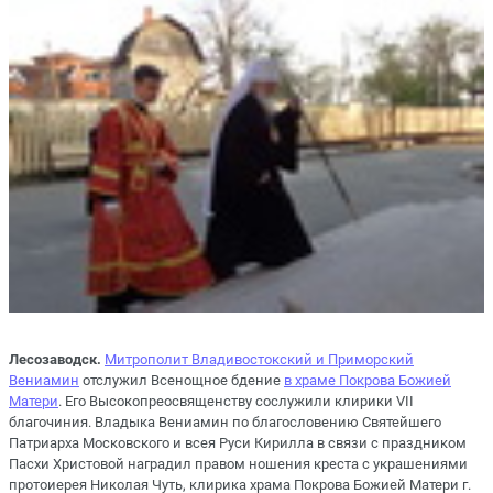
Лесозаводск.
Митрополит Владивостокский и Приморский
Вениамин
отслужил Всенощное бдение
в храме Покрова Божией
Матери
. Его Высокопреосвященству сослужили клирики VII
благочиния. Владыка Вениамин по благословению Святейшего
Патриарха Московского и всея Руси Кирилла в связи с праздником
Пасхи Христовой наградил правом ношения креста с украшениями
протоиерея Николая Чуть, клирика храма Покрова Божией Матери г.