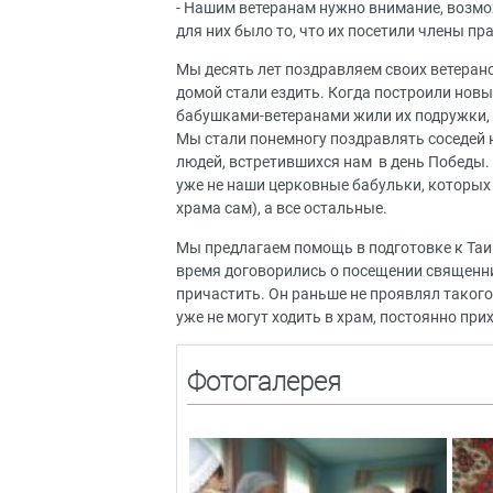
- Нашим ветеранам нужно внимание, возмо
для них было то, что их посетили члены п
Мы десять лет поздравляем своих ветерано
домой стали ездить. Когда построили нов
бабушками-ветеранами жили их подружки, к
Мы стали понемногу поздравлять соседей 
людей, встретившихся нам в день Победы. 
уже не наши церковные бабульки, которых 
храма сам), а все остальные.
Мы предлагаем помощь в подготовке к Та
время договорились о посещении священни
причастить. Он раньше не проявлял тако
уже не могут ходить в храм, постоянно пр
Фотогалерея