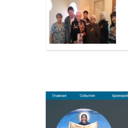
Главная
События
Архиерей