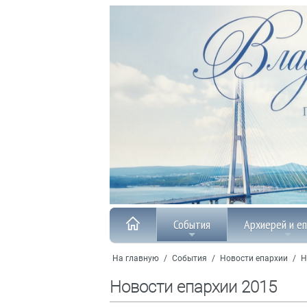
События
Архиерей и е
На главную
/
События
/
Новости епархии
/
Н
Новости епархии 2015