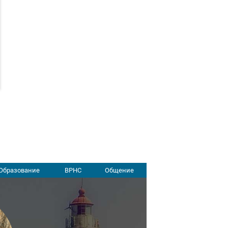
Образование
ВРНС
Общение