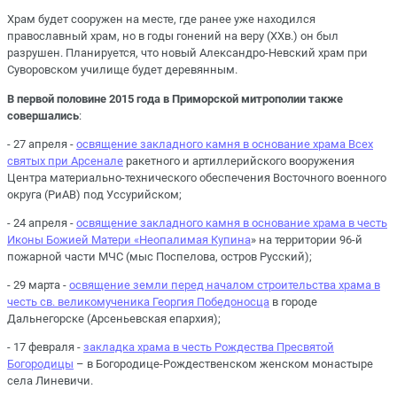
Храм будет сооружен на месте, где ранее уже находился
православный храм, но в годы гонений на веру (XXв.) он был
разрушен. Планируется, что новый Александро-Невский храм при
Суворовском училище будет деревянным.
В первой половине 2015 года в Приморской митрополии также
совершались
:
- 27 апреля -
освящение закладного камня в основание храма Всех
святых при Арсенале
ракетного и артиллерийского вооружения
Центра материально-технического обеспечения Восточного военного
округа (РиАВ) под Уссурийском;
- 24 апреля -
освящение закладного камня в основание храма в честь
Иконы Божией Матери «Неопалимая Купина
» на территории 96-й
пожарной части МЧС (мыс Поспелова, остров Русский);
- 29 марта -
освящение земли перед началом строительства храма в
честь св. великомученика Георгия Победоносца
в городе
Дальнегорске (Арсеньевская епархия);
- 17 февраля -
закладка храма в честь Рождества Пресвятой
Богородицы
– в Богородице-Рождественском женском монастыре
села Линевичи.