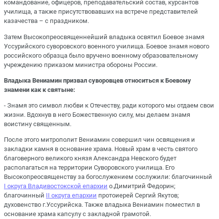
командование, офицеров, преподавательский состав, курсантов
училища, а также присутствовавших на встрече представителей
казачества – с праздником.
Затем Высокопреосвященнейший владыка освятил Боевое знамя
Уссурийского суворовского военного училища. Боевое знамя нового
российского образца было вручено военному образовательному
учреждению приказом министра обороны России.
Владыка Вениамин призвал суворовцев относиться к Боевому
знамени как к святыне:
- Знамя это символ любви к Отечеству, ради которого мы отдаем свои
жизни. Вдохнув в него Божественную силу, мы делаем знамя
воистину священным.
После этого митрополит Вениамин совершил чин освящения и
закладки камня в основание храма. Новый храм в честь святого
благоверного великого князя Александра Невского будет
располагаться на территории Суворовского училища. Его
Высокопреосвященству за богослужением сослужили: благочинный
I округа Владивостокской епархии
о.Димитрий Федорин;
благочинный
II округа епархии
протоиерей Сергий Якутов;
духовенство г.Уссурийска. Также владыка Вениамин поместил в
основание храма капсулу с закладной грамотой.