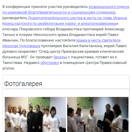
В конференции приняли участие руководитель
епархиального отдела
по церковной благотворительности и социальному служению
,
руководитель
Душепопечительского центра в честь св. прав. Иоанна
Кронштадтского по реабилитации нарко- и алкоголезависимы
х
ключарь Покровского собора Владивостока протоиерей Александр
Талько и клирик Никольского храма Владивостока иерей Павел
Иванчин. По благословению настоятеля
храма в честь Святителя
Николая Чудотворца
протоиерея Василия Капитанюка, иерей Павел
духовно окормляет "Спид-центр Приморская краевая клиническая
больница №2". Он проводит
беседы
с пациентами, готовит их к
Таинствам. Недавно
обустроил
в помещении Центра Православный
уголок.
Фотогалерея