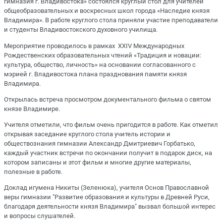
гимназия г. Владивостока» состоялся круглый стол для учителей
общеобразовательных и воскресных школ города «Наследие князя
Владимира». В работе круглого стола приняли участие преподаватели
и студенты Владивостокского духовного училища.
Мероприятие проводилось в рамках XXIV Международных
Рождественских образовательных чтений «Традиция и новации:
культура, общество, личность» на основании согласованного с
мэрией г. Владивостока плана празднования памяти князя
Владимира.
Открылась встреча просмотром документального фильма о святом
князе Владимире.
Учителя отметили, что фильм очень пригодится в работе. Как отметил
открывая заседание круглого стола учитель истории и
обществознания гимназии Александр Дмитриевич Горбатько,
каждый участник встречи по окончании получит в подарок диск, на
котором записаны и этот фильм и многие другие материалы,
полезные в работе.
Доклад игумена Никиты (Зеленюка), учителя Основ Православной
веры гимназии "Развитие образования и культуры в Древней Руси,
благодаря деятельности князя Владимира" вызвал большой интерес
и вопросы слушателей.