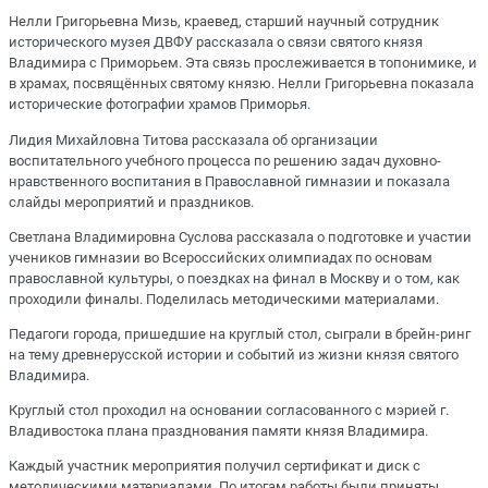
Нелли Григорьевна Мизь, краевед, старший научный сотрудник
исторического музея ДВФУ рассказала о связи святого князя
Владимира с Приморьем. Эта связь прослеживается в топонимике, и
в храмах, посвящённых святому князю. Нелли Григорьевна показала
исторические фотографии храмов Приморья.
Лидия Михайловна Титова рассказала об организации
воспитательного учебного процесса по решению задач духовно-
нравственного воспитания в Православной гимназии и показала
слайды мероприятий и праздников.
Светлана Владимировна Суслова рассказала о подготовке и участии
учеников гимназии во Всероссийских олимпиадах по основам
православной культуры, о поездках на финал в Москву и о том, как
проходили финалы. Поделилась методическими материалами.
Педагоги города, пришедшие на круглый стол, сыграли в брейн-ринг
на тему древнерусской истории и событий из жизни князя святого
Владимира.
Круглый стол проходил на основании согласованного с мэрией г.
Владивостока плана празднования памяти князя Владимира.
Каждый участник мероприятия получил сертификат и диск с
методическими материалами. По итогам работы были приняты