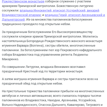
Рождественском монастыре
соборное служение с участием
архиереев Приморской митрополии. Божественную литургию
сослужили:
владыка Иннокентий, епископ Уссурийский, викарий
Владивостокской епархии
; и
владыка Гурий, епископ Арсеньевский и
Дальнегорский
. Из-за множества паломников богослужение
традиционно проходило под открытым небом.
За праздничным богослужением Его Высокопреосвященству
сослужили клирики храмов Приморской митрополии. Молились
настоятельница Богородице-Рождественского женского монастыря
игумения Варвара (Волгина), сестры обители, многочисленные
паломники. За богослужением пел хор Покровского кафедрального
собора Владивостока под управлением регента Людмилы
Макаренко.
По совершении Литургии, владыка Вениамин возглавил
праздничный Крестный ход по территории монастыря.
А затем матушка игумения Варвара и сестры пригласили всех на
праздничный обед под открытым небом.
На престольные торжества паломники прибыли на многочисленных
автобусах и личных автомашинах; всего съехалось порядка тысячи
паломников из Владивостока, Находки, Арсеньева, Уссурийска,
Вольно-Надеждинского, Спасска-Дальнего, Кавалерово, Тигрового и