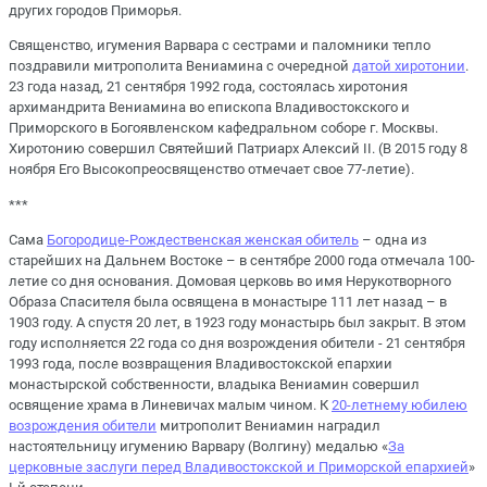
других городов Приморья.
Священство, игумения Варвара с сестрами и паломники тепло
поздравили митрополита Вениамина с очередной
датой хиротонии
.
23 года назад, 21 сентября 1992 года, состоялась хиротония
архимандрита Вениамина во епископа Владивостокского и
Приморского в Богоявленском кафедральном соборе г. Москвы.
Хиротонию совершил Святейший Патриарх Алексий II. (В 2015 году 8
ноября Его Высокопреосвященство отмечает свое 77-летие).
***
Сама
Богородице-Рождественская женская обитель
– одна из
старейших на Дальнем Востоке – в сентябре 2000 года отмечала 100-
летие со дня основания. Домовая церковь во имя Нерукотворного
Образа Спасителя была освящена в монастыре 111 лет назад – в
1903 году. А спустя 20 лет, в 1923 году монастырь был закрыт. В этом
году исполняется 22 года со дня возрождения обители - 21 сентября
1993 года, после возвращения Владивостокской епархии
монастырской собственности, владыка Вениамин совершил
освящение храма в Линевичах малым чином. К
20-летнему юбилею
возрождения обители
митрополит Вениамин наградил
настоятельницу игумению Варвару (Волгину) медалью «
За
церковные заслуги перед Владивостокской и Приморской епархией
»