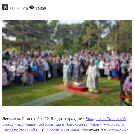
21.09.2015
16359
Линевичи.
21 сентября 2015 года, в праздник
Рождества Пресвятой
Владычицы нашей Богородицы и Приснодевы Марии
,
митрополит
Владивостокский и Приморский Вениамин
возглавил в
Богородице-