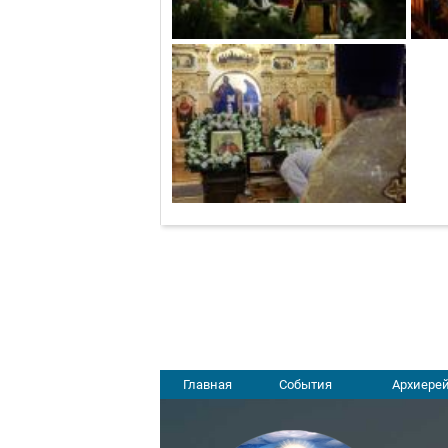
Главная
События
Архиерей