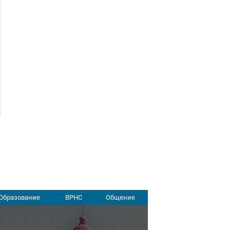
Образование
ВРНС
Общение