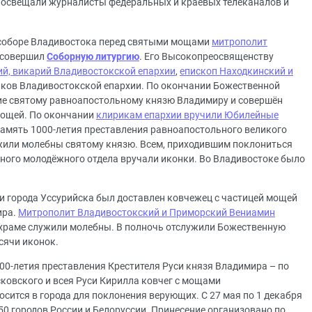
 освещали журналисты федеральных и краевых телеканалов и
соборе Владивостока перед святыми мощами
митрополит
совершил
Соборную литургию
. Его Высокопреосвященству
ий, викарий Владивостокской епархии
,
епископ Находкинский и
иков Владивостокской епархии. По окончании Божественной
ие святому равноапостольному князю Владимиру и совершён
 мощей. По окончании
клирикам епархии вручили Юбилейные
амять 1000-летия преставления равноапостольного великого
ужили молебны святому князю. Всем, приходившим поклониться
ного молодёжного отдела вручали иконки. Во Владивостоке было
и города Уссурийска был доставлен ковчежец с частицей мощей
ира.
Митрополит Владивостокский и Приморский Вениамин
 храме служили молебны. В полночь отслужили Божественную
сячи иконок.
00-летия преставления Крестителя Руси князя Владимира – по
овского и всея Руси Кирилла ковчег с мощами
сится в города для поклонения верующих. С 27 мая по 1 декабря
50 городов России и Белоруссии. Принесение организовано по