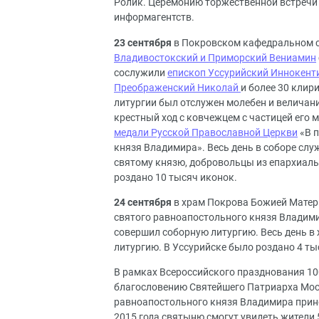
Ролик. Церемонию торжественной встречи
информагентств.
23 сентября
в Покровском кафедральном 
Владивостокский и Приморский Вениамин
сослужили
епископ Уссурийский Иннокент
Преображенский Николай
и более 30 клир
литургии был отслужен молебен и величан
крестный ход с ковчежцем с частицей его
медали Русской Православной Церкви
«В п
князя Владимира». Весь день в соборе сл
святому князю, добровольцы из епархиаль
роздано 10 тысяч иконок.
24 сентября
в храм Покрова Божией Матер
святого равноапостольного князя Владим
совершил соборную литургию. Весь день в
литургию. В Уссурийске было роздано 4 ты
В рамках Всероссийского празднования 10
благословению Святейшего Патриарха Моск
равноапостольного князя Владимира прино
2015 года святыню смогут увидеть жители 