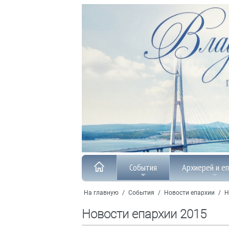
События
Архиерей и е
На главную
/
События
/
Новости епархии
/
Н
Новости епархии 2015