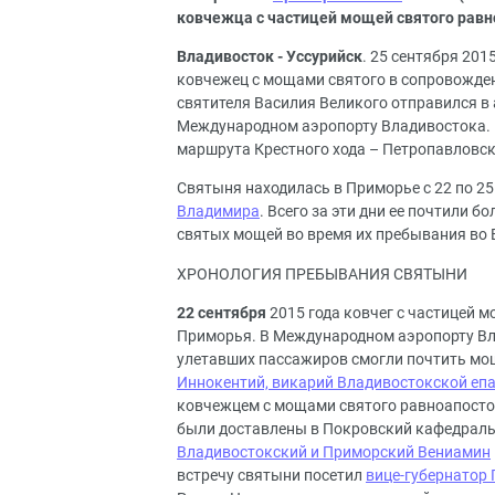
ковчежца с частицей мощей святого равн
Владивосток - Уссурийск
. 25 сентября 201
ковчежец с мощами святого в сопровожден
святителя Василия Великого отправился в
Международном аэропорту Владивостока. В
маршрута Крестного хода – Петропавловс
Святыня находилась в Приморье с 22 по 2
Владимира
. Всего за эти дни ее почтили 
святых мощей во время их пребывания во В
ХРОНОЛОГИЯ ПРЕБЫВАНИЯ СВЯТЫНИ
22 сентября
2015 года ковчег с частицей 
Приморья. В Международном аэропорту Вл
улетавших пассажиров смогли почтить мощ
Иннокентий, викарий Владивостокской еп
ковчежцем с мощами святого равноапосто
были доставлены в Покровский кафедраль
Владивостокский и Приморский Вениамин
встречу святыни посетил
вице-губернатор