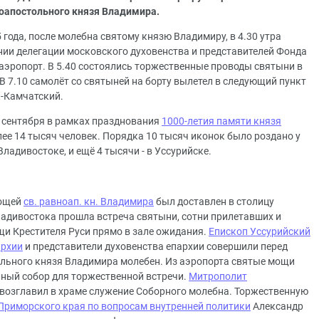
оапостольного князя Владимира.
5 года, после молебна святому князю Владимиру, в 4.30 утра
ии делегации московского духовенства и представителей Фонда
 аэропорт. В 5.40 состоялись торжественные проводы святыни в
 7.10 самолёт со святыней на борту вылетел в следующий пункт
к-Камчатский.
5 сентября в рамках празднования
1000-летия памяти князя
более 14 тысяч человек. Порядка 10 тысяч иконок было роздано у
ладивостоке, и ещё 4 тысячи - в Уссурийске.
мощей
св. равноап. кн. Владимира
был доставлен в столицу
адивостока прошла встреча святыни, сотни прилетавших и
и Крестителя Руси прямо в зале ожидания.
Епископ Уссурийский
архии
и представители духовенства епархии совершили перед
льного князя Владимира молебен. Из аэропорта святые мощи
ный собор для торжественной встречи.
Митрополит
возглавил в храме служение Соборного молебна. Торжественную
 Приморского края по вопросам внутренней политики
Александр