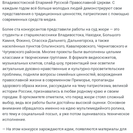
Владивостокской Епархией Русской Православной Церкви. С
каждым годом всё больше молодых людей демонстрируют свои
представления о традиционных ценностях, патриотизме с помощью
современных средств медиа.
Более ста конкурсантов представили работы на суд жюри — это
студенты и старшеклассники Владивостока, Находки, Большого
Камня, Фокино, Спасска-Дальнего, Дальнегорска, а также
населённых пунктов Ольгинского, Кавалеровского, Черниговского и
Чугуевского районов. Многие проекты были выполнены целыми
классами и творческими группами. В формате видеосюжетов,
музыкальных клипов, слайд-шоу, презентаций они осветили
актуальные духовно-нравственные и культурно-просветительские
проблемы, подняли вопросы семейных ценностей, возрождения
православной жизни в современном Приморье, пропаганды
здорового образа жизни, рассуждали на тему патриотизма, великой
истории России, признавались в любви родному краю и своим
городам. В оргкомитете отметили, что перед жюри стоял сложный
выбор, ведь все работы были достойны высокой оценки. Основное
внимание обращалось именно на идею мультимедийного ролика,
его тему и социальный посыл, а уже потом оценивалось техническое
исполнение.
— На этом конкурсе зарождаются идеи, появляются материалы для