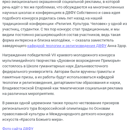
ярко эмоционально окрашенной социальной рекламы, в которой
речь идёт о тех же проблемах, что обсуждаются на многочисленных
научных школах и конференциях в ДВФУ. Собственно и сама идея
подобного конкурса родилась семь лет назад на нашей
традиционной конференции «Религия. Культура. Человек» у одной из
участниц, студентки. С тех пор конкурс стал традиционным, и мы
видим постоянно расширяющийся состав участников, ведь такая
форма интересна и близка молодёжи, — сказала заместитель
заведующего
кафедрой теологии и религиоведения ДВФУ
Анна Здор.
Награждение победителей VII краевого молодежного конкурса
мультимедийного творчества «Духовное возрождение Приморья»
состоялось в Школе гуманитарных наук Дальневосточного
федерального университета. Авторам были вручены грамоты и
памятные призы, а их работы будут использоваться кафедрой
теологии и религиоведения, департаментом образования и науки,
Владивостокской Епархией как тематическая социальная реклама
на различных мероприятиях.
В рамках одной церемонии также прошло чествование призеров
регионального тура Всероссийской олимпиады по Основам
православной культуры и Международного детского конкурса
искусств «Красота Божьего мира».
Фото сайта ДВФУ