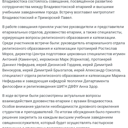
Владивостока состоялось совещание, посвящённое развитию
сотрудничества между Владивостокской епархией и высшими
учебными заведениями города. Встречу возглавил митрополит
Владивостокский и Приморский Павел.
В работе совещания приняли участие руководители и представители
епархиальных отделов, духовенство епархии, а также специалисты,
курирующие вопросы религиозного образования и катехизации.
Среди участников встречи были: руководитель епархиального отдела
религиозного образования и катехизации протоиерей Ростислав
Мороз, директор Центра подготовки церковных специалистов игумен
Антоний (Каменчук), иеромонах Марк (Корнилов), протоиерей
Даниил Нефедьев, иерей Дионисий Гордеев, иерей Димитрий
Винокуров, иерей Димитрий Брызгалов, иерей Александр Соколов,
специалист отдела религиозного образования и катехизации Марина
Нефедьева и заведующая кафедрой теологии Департамента
философии и религиоведения ШИГН ДВФУ Анна Здор.
В ходе встречи были рассмотрены актуальные вопросы
взаимодействия духовенства епархии с вузами Владивостока.
Особое внимание уделили необходимости духовного окормления
студентов и преподавателей. По итогам обсуждения было принято
решение закрепить за каждым высшим учебным заведением
священнослужителя, который будет осуществлять пастырское