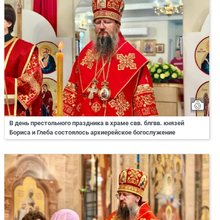
В день престольного праздника в храме свв. блгвв. князей
Бориса и Глеба состоялось архиерейское богослужение