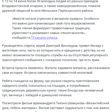
С 12 по 14 июня более 30 молодых людей из разных приходов
Владивостокской епархии, а также невоцерковлённые, пожили
дружной общиной в селе Мельники Партизанского района.
«Вместе читали утреннее и вечернее правило. Особенно
это важно для начинающих свой путь воцерковления.
Такие чтения формируют православные традиции,
укрепляют и развивают навык чтения молитв», -
сообщают в
ТГ-канале отдела
.
Руководитель отдела, иерей Дмитрий Винокуров, провел беседу с
жителями села, часть из которых хоть и крещеные с детства, но не
имеют возможности посещать службы из-за отсутствия регулярного
транспортного сообщения с соседним поселком, где есть храм.
Встреча прошла оживлено. Жители задавали вопросы, рассказывали
свои истории. Встреча закончилась совместной молитвой.
Ребята съездили на ферму, где узнали секреты приготовления
заварного хлеба, покатались на лошадях, и попробовали
традиционную деревенскую кухню: такие блюда как чечевичный
суп, яичница с лебедой и домашнее печенье.
Посмотрели фильм архимандрита Тихона Шевкунова «Византийский
урок, гибель империи». Фильм заставил задуматься о том, как важно