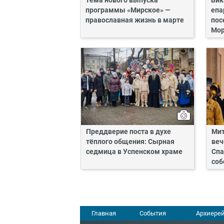
Тема нового выпуска
Вик
программы «Мирское» —
епа
православная жизнь в марте
пос
Мор
Преддверие поста в духе
Мит
тёплого общения: Сырная
веч
седмица в Успенском храме
Спа
соб
Главная
События
Архиерей