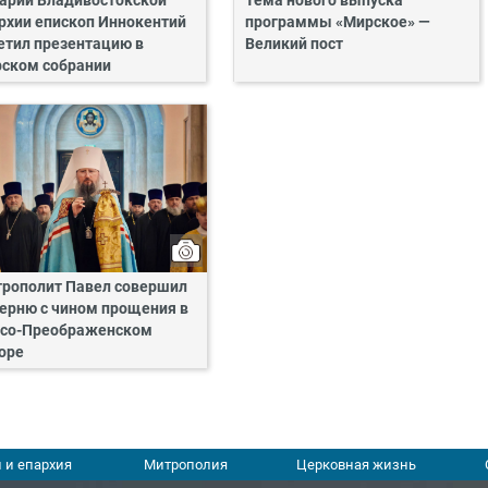
арий Владивостокской
Тема нового выпуска
рхии епископ Иннокентий
программы «Мирское» —
етил презентацию в
Великий пост
ском собрании
рополит Павел совершил
ерню с чином прощения в
со-Преображенском
оре
 и епархия
Митрополия
Церковная жизнь