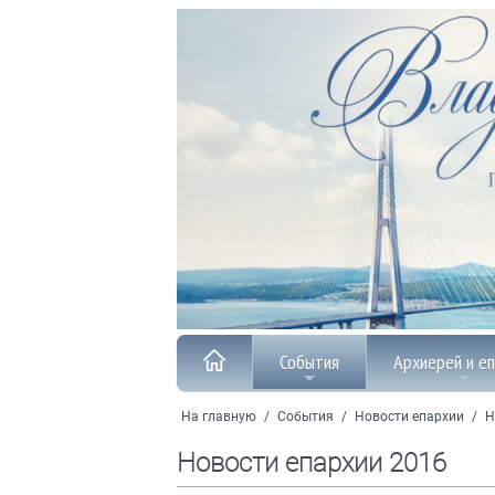
События
Архиерей и е
На главную
/
События
/
Новости епархии
/
Н
Новости епархии 2016