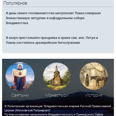
Популярное
В день своего тезоименитства митрополит Павел совершил
Божественную литургию в кафедральном соборе
Владивостока
В канун престольного праздника в храме свв. апп. Петра и
Павла состоялось архиерейское богослужение
Святыни
Монастыри
История
© Религиозная организация "Владивостокская епархия Русской Православной
Церкви (Московский Патриархат)"
По благословению митрополита Владивостокского и Приморского Павла.