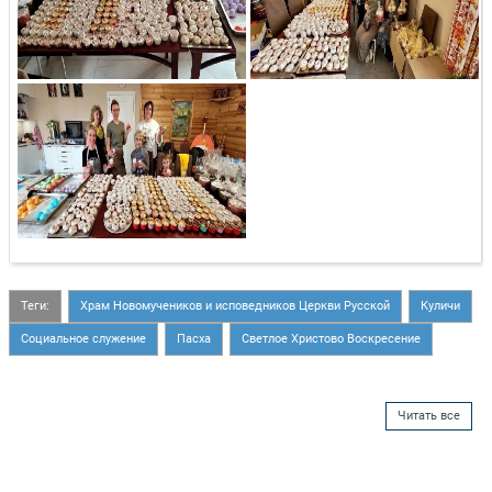
Теги:
Храм Новомучеников и исповедников Церкви Русской
Куличи
Социальное служение
Пасха
Светлое Христово Воскресение
Читать все