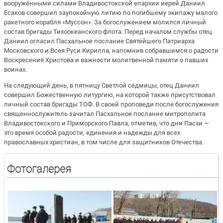
вооружёнными силами Владивостокской епархии иерей Даниил
Есаков совершил заупокойную литию по погибшему экипажу малого
ракетного корабля «Муссон». За богослужением молился личный
состав бригады Тихоокеанского флота. Перед началом службы отец
Даниил огласил Пасхальное послание Святейшего Патриарха
Московского и Всея Руси Кирилла, напомнив собравшимся о радости
Воскресения Христова и важности молитвенной памяти о павших
воинах.
На следующий день, в пятницу Светлой седмицы, отец Даниил
совершил Божественную литургию, на которой также присутствовал
личный состав бригады ТОФ. В своей проповеди после богослужения
священнослужитель зачитал Пасхальное послание митрополита
Владивостокского и Приморского Павла, отметив, что дни Пасхи —
это время особой радости, единения и надежды для всех
православных христиан, в том числе для защитников Отечества.
Фотогалерея