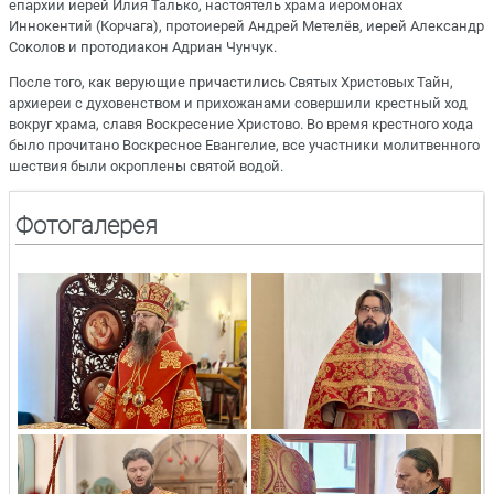
епархии иерей Илия Талько, настоятель храма иеромонах
Иннокентий (Корчага), протоиерей Андрей Метелёв, иерей Александр
Соколов и протодиакон Адриан Чунчук.
После того, как верующие причастились Святых Христовых Тайн,
архиереи с духовенством и прихожанами совершили крестный ход
вокруг храма, славя Воскресение Христово. Во время крестного хода
было прочитано Воскресное Евангелие, все участники молитвенного
шествия были окроплены святой водой.
Фотогалерея