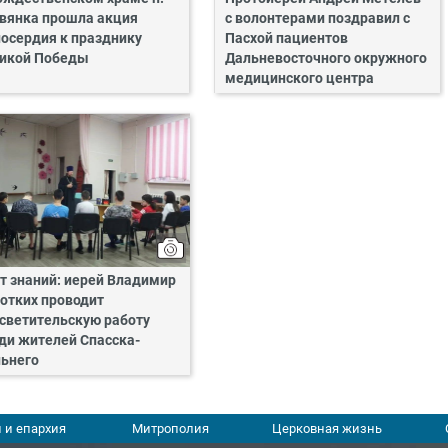
вянка прошла акция
с волонтерами поздравил с
осердия к празднику
Пасхой пациентов
икой Победы
Дальневосточного окружного
медицинского центра
т знаний: иерей Владимир
отких проводит
светительскую работу
ди жителей Спасска-
ьнего
 и епархия
Митрополия
Церковная жизнь