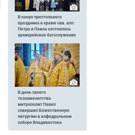
В канун престольного
праздника в храме свв. апп.
Петра и Павла состоялось
архиерейское богослужение
В день своего
тезоименитства
митрополит Павел
совершил Божественную
литургию в кафедральном
соборе Владивостока