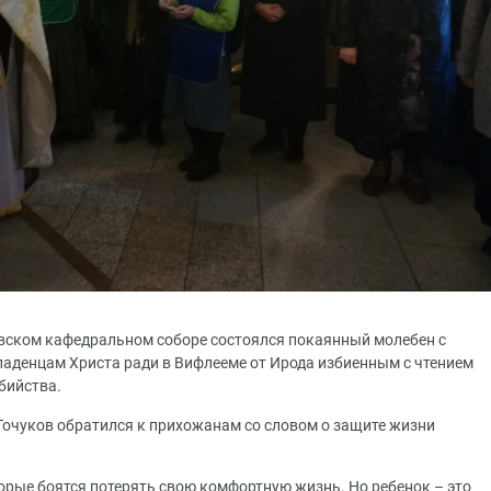
овском кафедральном соборе состоялся покаянный молебен с
аденцам Христа ради в Вифлееме от Ирода избиенным с чтением
бийства.
очуков обратился к прихожанам со словом о защите жизни
торые боятся потерять свою комфортную жизнь. Но ребенок – это