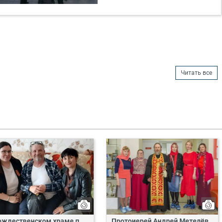
Читать все
ождественском храме п.
Протоиерей Андрей Метелёв