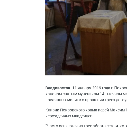
Владивосток.
11 января 2019 года в Покр
каноном святым мученикам 14 тысячам мл
покаянных молитв о прощении греха детоу
Клирик Покровского храма иерей Максим Т
нерожденных младенцев:
“Часто решаются на грех аборта семьи, ко