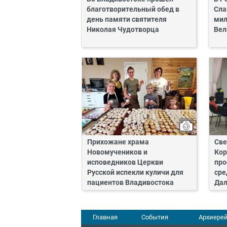
благотворительный обед в
Сла
день памяти святителя
мил
Николая Чудотворца
Вел
Прихожане храма
Све
Новомучеников и
Кор
исповедников Церкви
про
Русской испекли куличи для
сре
пациентов Владивостока
Дал
Главная
События
Архиерей