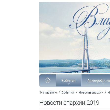
События
Архиерей и е
На главную
/
События
/
Новости епархии
/
Н
Новости епархии 2019