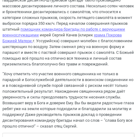
гвардейской десантно-штурмовой бригаде было произведено
массовое десантирование личного состава. Несколько сотен человек
и бронетехники десантировались с самолётов, что относится к
категории сложных прыжков, скорость летящего самолёта в момент
выброски порядка 350 км/ч. Перед началом совершения прыжков
штатный
помощник командира бригады по работе с верующими
военнослужащими
иерей Сергий Качев (клирик
храма Покрова
Божией Матери
г. Уссурийска) совершил молебен с благословением
шествующих по воздуху. Затем сменил рясу на военную форму и
парашют и вместе с паствой совершил прыжок с самолёта. С Божьей
помощью всё прошло на отлично вся техника и личный состав
приземлились благополучно без травм и повреждений.
"Хочу отметить что участие военного священника не только в
парадной и Богослужебной деятельности в воинском соединении но
и в повседневной службе порой связанной с риском несёт только
положительный результат. Нахождение священника рядом даёт
уверенность и силы преодолевать трудности несения службы.
Возвышает веру в Бога и доверие Ему. Вы бы видели радостные глаза
ребят уже на земле которые подходили и благодарили за молитву и
поддержку! Даже руководитель прыжков доклад о проведении
десантирования командиру бригады начал со слов – "слава Богу все
прошло отлично!" – сказал отец Сергий.