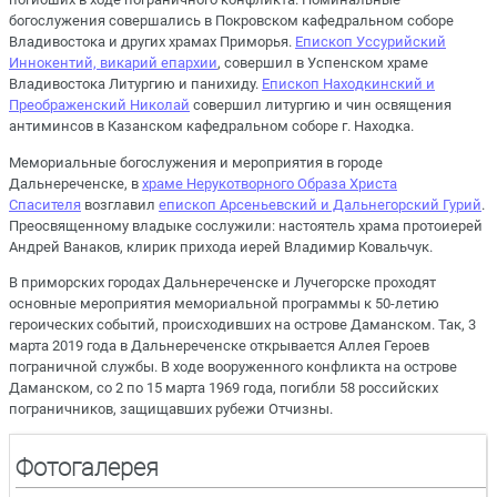
богослужения совершались в Покровском кафедральном соборе
Владивостока и других храмах Приморья.
Епископ Уссурийский
Иннокентий, викарий епархии
, совершил в Успенском храме
Владивостока Литургию и панихиду.
Епископ Находкинский и
Преображенский Николай
совершил литургию и чин освящения
антиминсов в Казанском кафедральном соборе г. Находка.
Мемориальные богослужения и мероприятия в городе
Дальнереченске, в
храме Нерукотворного Образа Христа
Спасителя
возглавил
епископ Арсеньевский и Дальнегорский Гурий
.
Преосвященному владыке сослужили: настоятель храма протоиерей
Андрей Ванаков, клирик прихода иерей Владимир Ковальчук.
В приморских городах Дальнереченске и Лучегорске проходят
основные мероприятия мемориальной программы к 50-летию
героических событий, происходивших на острове Даманском. Так, 3
марта 2019 года в Дальнереченске открывается Аллея Героев
пограничной службы. В ходе вооруженного конфликта на острове
Даманском, со 2 по 15 марта 1969 года, погибли 58 российских
пограничников, защищавших рубежи Отчизны.
Фотогалерея