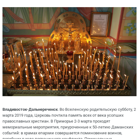
Владивосток-Дальнереченск
. Во Вселенскую родительскую субботу, 2
марта 2019 года, Церковь почтила память всех от века усопших
православных христиан. В Приморье 2-3 марта проходят
мемориальные мероприятия, приуроченные к 50-летию Даманских
событий: в храмах епархии совершается поминовение воинов,
погибших в ходе пограничного конфликта. Поминальные