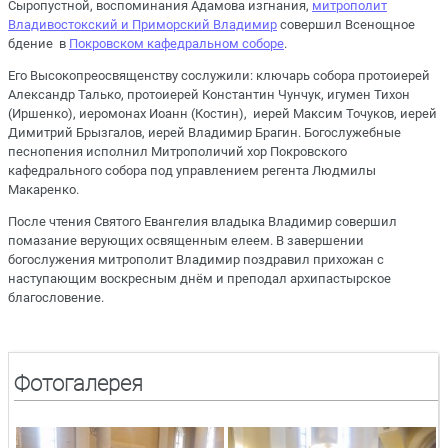
Сыропустной, воспоминания Адамова изгнания,
митрополит
Владивостокский и Приморский Владимир
совершил Всенощное
бдение в
Покровском кафедральном соборе
.
Его Высокопреосвященству сослужили: ключарь собора протоиерей
Александр Талько, протоиерей Константин Чунчук, игумен Тихон
(Иршенко), иеромонах Иоанн (Костин), иерей Максим Точуков, иерей
Димитрий Брызгалов, иерей Владимир Брагин. Богослужебные
песнопения исполнил Митрополичий хор Покровского
кафедрального собора под управлением регента Людмилы
Макаренко.
После чтения Святого Евангелия владыка Владимир совершил
помазание верующих освященным елеем. В завершении
богослужения митрополит Владимир поздравил прихожан с
наступающим воскресным днём и преподал архипастырское
благословение.
Фотогалерея