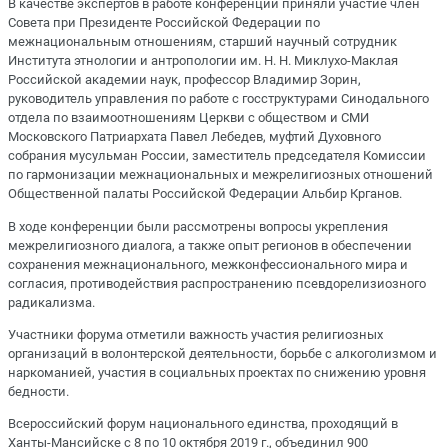
В качестве экспертов в работе конференции приняли участие член
Совета при Президенте Российской Федерации по
межнациональным отношениям, старший научный сотрудник
Института этнологии и антропологии им. Н. Н. Миклухо-Маклая
Российской академии наук, профессор Владимир Зорин,
руководитель управления по работе с госструктурами Синодального
отдела по взаимоотношениям Церкви с обществом и СМИ
Московского Патриархата Павел Лебедев, муфтий Духовного
собрания мусульман России, заместитель председателя Комиссии
по гармонизации межнациональных и межрелигиозных отношений
Общественной палаты Российской Федерации Альбир Крганов.
В ходе конференции были рассмотрены вопросы укрепления
межрелигиозного диалога, а также опыт регионов в обеспечении
сохранения межнационального, межконфессионального мира и
согласия, противодействия распространению псевдорелизиозного
радикализма.
Участники форума отметили важность участия религиозных
организаций в волонтерской деятельности, борьбе с алкоголизмом и
наркоманией, участия в социальных проектах по снижению уровня
бедности.
Всероссийский форум национального единства, проходящий в
Ханты-Мансийске с 8 по 10 октября 2019 г., объединил 900