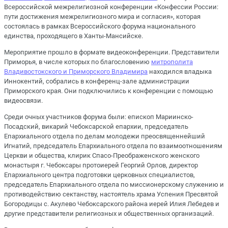
Всероссийской межрелигиозной конференции «Конфессии России:
пути достижения межрелигиозного мира и согласия», которая
состоялась в рамках Всероссийского форума национального
единства, проходящего в Ханты-Мансийске.
Мероприятие прошло в формате видеоконференции. Представители
Приморья, в числе которых по благословению
митрополита
Владивостокского и Приморского Владимира
находился владыка
Иннокентий, собрались в конференц-зале администрации
Приморского края. Они подключились к конференции с помощью
видеосвязи.
Среди очных участников форума были: епископ Мариинско-
Посадский, викарий Чебоксарской епархии, председатель
Епархиального отдела по делам молодежи преосвященнейший
Игнатий, председатель Епархиального отдела по взаимоотношениям
Церкви и общества, клирик Спасо-Преображенского женского
монастыря г. Чебоксары протоиерей Георгий Орлов, директор
Епархиального центра подготовки церковных специалистов,
председатель Епархиального отдела по миссионерскому служению и
противодействию сектанству, настоятель храма Успения Пресвятой
Богородицы с. Акулево Чебоксарского района иерей Илия Лебедев и
другие представители религиозных и общественных организаций.