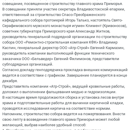
совещание, посвященное строительству главного храма Приморья.
В совещании приняли участие секретарь Владивостокской епархии,
ответственный за строительство Спасо-Преображенского
кафедрального собора протоиерей Игорь Талько, настоятель Свято-
Серафимовского мужского монастыря игумен Климент (Кривоносов),
советник губернатора Приморского края Александр Житков,
руководитель генеральной подрядной организации по строительству
собора ООО «Ремонтно-строительная компания КФК» Владимир
Каспин, генеральный директор ООО «Атр-Строй» Евгений Кармазин,
руководитель компании выполняющей функции технического
заказчика ООО «Бельведер» Евгений Филимонов, представители
субподрядных организаций.
Согласно докладу генподрядчика прокладка внешних коммуникаций
ведется в соответствии с графиком. Завершение планируется в конце
декабря.
Представитель компании «Атр-Строй», ведущей кровельные работы,
доложил о выполнении фальцевания медью и гидроизоляции.
В настоящее время продолжаются сборка и установка лесов внутри
храма и подготовительные работы для вычинки кирпичной кладки,
проводятся исследования кирпича на соответствие нормам.
Напомним, строительство собора ведется на пожертвования. Внести
свою лепту в возведение главного храма Приморья может любой
желающий, выбрав наиболее удобный способ: