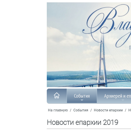
События
Архиерей и е
На главную
/
События
/
Новости епархии
/
Н
Новости епархии 2019