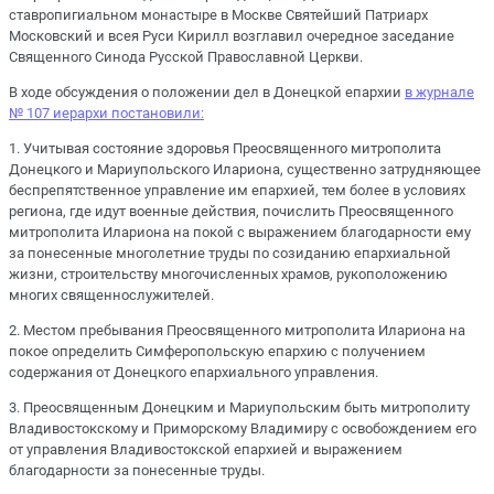
ставропигиальном монастыре в Москве Святейший Патриарх
Московский и всея Руси Кирилл возглавил очередное заседание
Священного Синода Русской Православной Церкви.
В ходе обсуждения о положении дел в Донецкой епархии
в журнале
№ 107 иерархи постановили:
1.⁠ ⁠Учитывая состояние здоровья Преосвященного митрополита
Донецкого и Мариупольского Илариона, существенно затрудняющее
беспрепятственное управление им епархией, тем более в условиях
региона, где идут военные действия, почислить Преосвященного
митрополита Илариона на покой с выражением благодарности ему
за понесенные многолетние труды по созиданию епархиальной
жизни, строительству многочисленных храмов, рукоположению
многих священнослужителей.
2.⁠ ⁠Местом пребывания Преосвященного митрополита Илариона на
покое определить Симферопольскую епархию с получением
содержания от Донецкого епархиального управления.
3.⁠ ⁠Преосвященным Донецким и Мариупольским быть митрополиту
Владивостокскому и Приморскому Владимиру с освобождением его
от управления Владивостокской епархией и выражением
благодарности за понесенные труды.