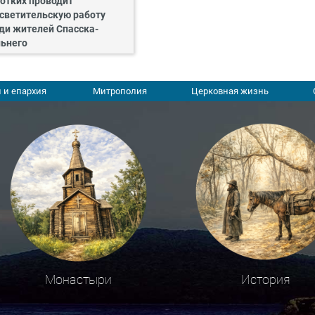
отких проводит
светительскую работу
ди жителей Спасска-
ьнего
 и епархия
Митрополия
Церковная жизнь
Монастыри
История