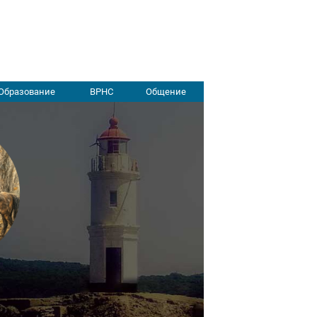
Образование
ВРНС
Общение