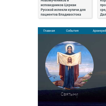
Новомучеников и
Кор
исповедников Церкви
про
Русской испекли куличи для
сре
пациентов Владивостока
Дал
Главная
События
Архиерей
Святыни