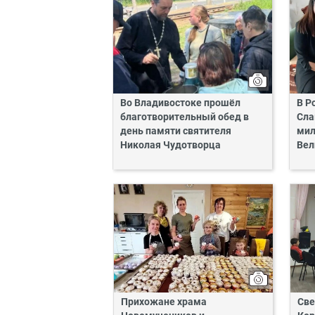
Во Владивостоке прошёл
В Р
благотворительный обед в
Сла
день памяти святителя
мил
Николая Чудотворца
Вел
Прихожане храма
Све