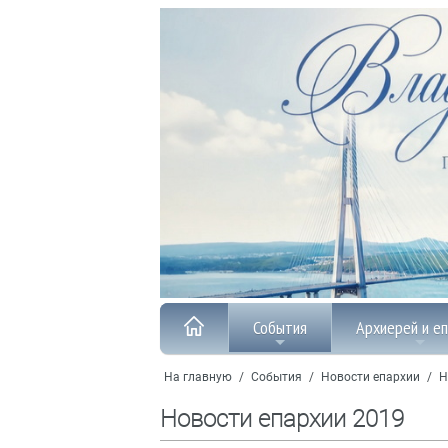
События
Архиерей и е
На главную
/
События
/
Новости епархии
/
Н
Новости епархии 2019