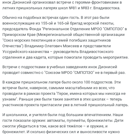
инок Дионисий организовал встречи с героями-фронтовиками в
летних пришкольных лагерях школ №81 и №83 г. Владивостока.
Обычно на подобных встречах один гость. В этот раз были
военнослужащие из 155-ой и 165-ой бригад морской пехоты,
председатель Фонда "Региональное Отделение МРОО "СМПСПЗО" в
Приморском Крае (Межрегиональной общественной организации
"Союз морских пехотинцев и семей погибших защитников
Отечества") Владимир Олегович Моисеев и представители
Уссурийского казачества – руководитель Владивостокского
отделения и два кадета, которые помогали проводить мероприятие.
Встречи с подростками в учебных заведениях инок Дионисий
проводит совместно с "Союзом МРОО "СМПСПЗО" не в первый раз.
В каждом пришкольном лагере было около 100 подростков. Эти
встречи были, наверное, самыми масштабными из всех, что
проводили в рамках проекта "Герои, имена которых мы никогда не
узнаем". Раньше уже были такие занятия в этих школах – теперь
участников проекта пригласили уже в летний пришкольный лагерь.
И школьники, и учителя были под большим впечатлением. Наши
гости показали оружие: автоматы, пулемёты, бронежилеты. Дети
смогли убедиться в том, какое всё тяжёлое – и оружие, и
бронежилет. И сколько физических сил и выносливости нужно