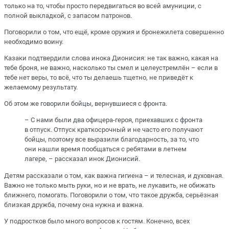
только на то, чтобы просто передвигаться во всей амуниции, с
полной выкладкой, с запасом патронов.
Поговорили о том, что ещё, кроме оружия и бронежилета совершенно
необходимо воину.
Казаки подтвердили слова инока Дионисия: не так важно, какая на
тебе броня, не важно, насколько ты смел и целеустремлён – если в
тебе нет веры, то всё, что ты делаешь тщетно, не приведёт к
желаемому результату.
Об этом же говорили бойцы, вернувшиеся с фронта.
– С нами были два офицера-героя, приехавших с фронта
в отпуск. Отпуск краткосрочный и не часто его получают
бойцы, поэтому все выразили благодарность, за то, что
они нашли время пообщаться с ребятами в летнем
лагере, – рассказал инок Дионисий.
Детям рассказали о том, как важна гигиена – и телесная, и духовная.
Важно не только мыть руки, но и не врать, не лукавить, не обижать
ближнего, помогать. Поговорили о том, что такое дружба, серьёзная
близкая дружба, почему она нужна и важна.
У подростков было много вопросов к гостям. Конечно, всех