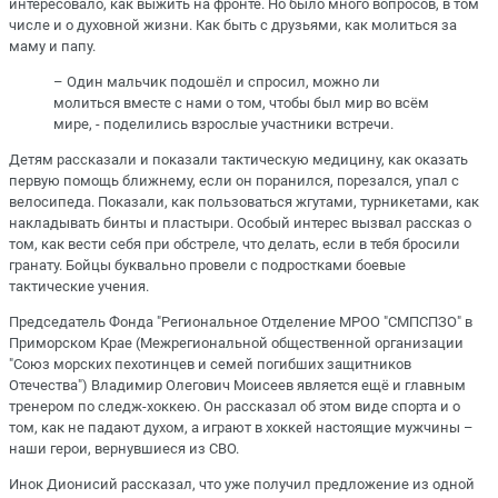
интересовало, как выжить на фронте. Но было много вопросов, в том
числе и о духовной жизни. Как быть с друзьями, как молиться за
маму и папу.
– Один мальчик подошёл и спросил, можно ли
молиться вместе с нами о том, чтобы был мир во всём
мире, - поделились взрослые участники встречи.
Детям рассказали и показали тактическую медицину, как оказать
первую помощь ближнему, если он поранился, порезался, упал с
велосипеда. Показали, как пользоваться жгутами, турникетами, как
накладывать бинты и пластыри. Особый интерес вызвал рассказ о
том, как вести себя при обстреле, что делать, если в тебя бросили
гранату. Бойцы буквально провели с подростками боевые
тактические учения.
Председатель Фонда "Региональное Отделение МРОО "СМПСПЗО" в
Приморском Крае (Межрегиональной общественной организации
"Союз морских пехотинцев и семей погибших защитников
Отечества") Владимир Олегович Моисеев является ещё и главным
тренером по следж-хоккею. Он рассказал об этом виде спорта и о
том, как не падают духом, а играют в хоккей настоящие мужчины –
наши герои, вернувшиеся из СВО.
Инок Дионисий рассказал, что уже получил предложение из одной