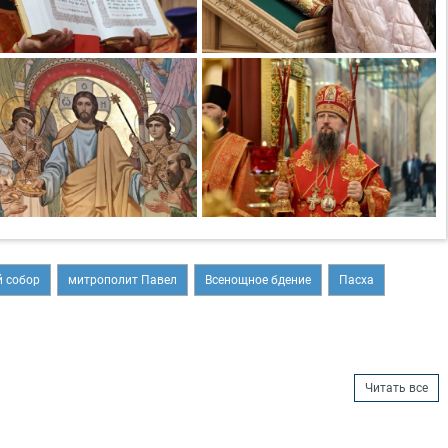
 собор
митрополит Павел
Всенощное бдение
Пасха
Читать все