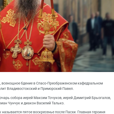
схе, всенощное бдение в Спасо-Преображенском кафедральном
олит Владивостокский и Приморский Павел.
ючарь собора иерей Максим Точуков, иерей Димитрий Брызгалов,
риан Чунчук и диакон Василий Талько.
к называется пятое воскресенье после Пасхи. Главная героиня