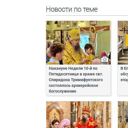
Новости по теме
Накануне Недели 10-й по
В Е
Пятидесятнице в храме свт.
обс
Спиридона Тримифунтского
епа
состоялось архиерейское
богослужение