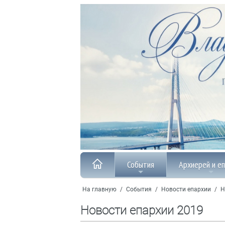
События
Архиерей и е
На главную
/
События
/
Новости епархии
/
Н
Новости епархии 2019