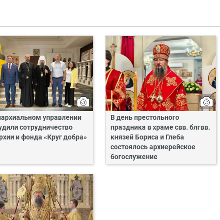
пархиальном управлении
В день престольного
удили сотрудничество
праздника в храме свв. блгвв.
рхии и фонда «Круг добра»
князей Бориса и Глеба
состоялось архиерейское
богослужение