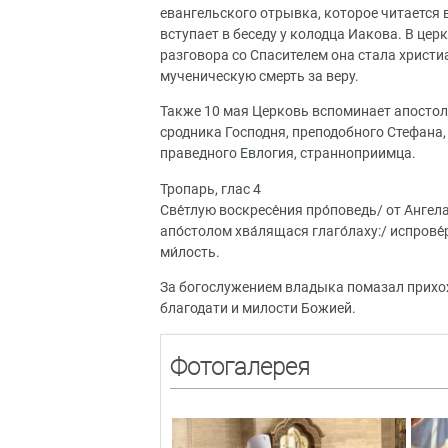
евангельского отрывка, которое читается в
вступает в беседу у колодца Иакова. В це
разговора со Спасителем она стала христи
мученическую смерть за веру.
Также 10 мая Церковь вспоминает апостол
сродника Господня, преподобного Стефана,
праведного Евлогия, странноприимца.
Тропарь, глас 4
Све́тлую воскресе́ния про́поведь/ от А́нгела
апо́столом хва́лящася глаго́лаху:/ испрове́р
ми́лость.
За богослужением владыка помазал прих
благодати и милости Божией.
Фотогалерея