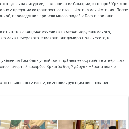
 этот день на литургии, — женщина из Самарии, с которой Христос
рковном предании сохранилось ее имя — Фотина или Фотиния. После
анкой, впоследствии привела много людей к Богу и приняла
а от 70-ти и священномученика Симеона Иерусалимского,
 игумена Печерского, епископа Владимиро-Волынского, и
 уве́девша Госпо́дни учени́цы/ и пра́деднее осужде́ние отве́ргша,/
жеся смерть,/ воскре́се Христо́с Бог,// да́руяй ми́рови ве́лию
ожан освященным елеем, символизирующим ниспослание