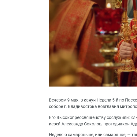
Вечером 9 мая, в канун Недели 5-й по Па
соборе г. Владивостока возглавил митроп
Его Высокопреосвященству сослужили: кл
иерей Александр Соколов, протодиакон Ад
Неделя о самаряныне, или самарянке, — та