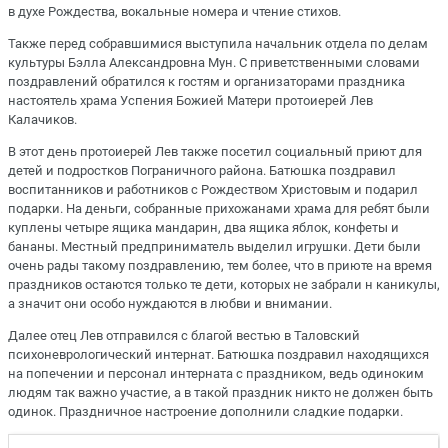
в духе Рождества, вокальные номера и чтение стихов.
Также перед собравшимися выступила начальник отдела по делам
культуры Бэлла Александровна Мун. С приветственными словами
поздравлений обратился к гостям и организаторами праздника
настоятель храма Успения Божией Матери протоиерей Лев
Калачиков.
В этот день протоиерей Лев также посетил социальный приют для
детей и подростков Пограничного района. Батюшка поздравил
воспитанников и работников с Рождеством Христовым и подарил
подарки. На деньги, собранные прихожанами храма для ребят были
куплены четыре ящика мандарин, два ящика яблок, конфеты и
бананы. Местный предприниматель выделил игрушки. Дети были
очень рады такому поздравлению, тем более, что в приюте на время
праздников остаются только те дети, которых не забрали н каникулы,
а значит они особо нуждаются в любви и внимании.
Далее отец Лев отправился с благой вестью в Таловский
психоневрологический интернат. Батюшка поздравил находящихся
на попечении и персонал интерната с праздником, ведь одиноким
людям так важно участие, а в такой праздник никто не должен быть
одинок. Праздничное настроение дополнили сладкие подарки.