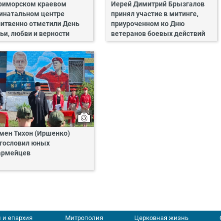
риморском краевом
Иерей Димитрий Брызгалов
инатальном центре
принял участие в митинге,
итвенно отметили День
приуроченном ко Дню
ьи, любви и верности
ветеранов боевых действий
мен Тихон (Иршенко)
гословил юных
армейцев
 и епархия
Митрополия
Церковная жизнь