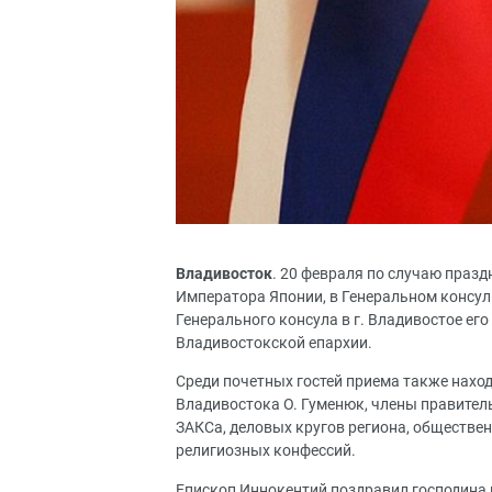
Владивосток
. 20 февраля по случаю праз
Императора Японии, в Генеральном консу
Генерального консула в г. Владивостое ег
Владивостокской епархии.
Среди почетных гостей приема также наход
Владивостока О. Гуменюк, члены правител
ЗАКСа, деловых кругов региона, обществе
религиозных конфессий.
Епископ Иннокентий поздравил господина