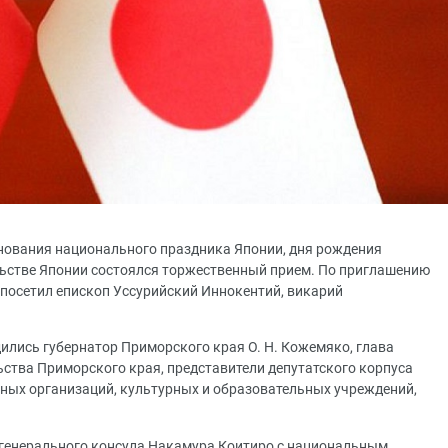
днования национального праздника Японии, дня рождения
льстве Японии состоялся торжественный прием. По приглашению
о посетил епископ Уссурийский Иннокентий, викарий
ились губернатор Приморского края О. Н. Кожемяко, глава
ьства Приморского края, представители депутатского корпуса
нных организаций, культурных и образовательных учреждений,
 генерального консула Накамура Коитиро с национальным