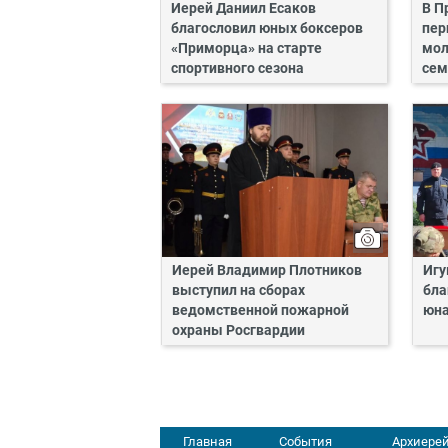
Иерей Даниил Есаков
В П
благословил юных боксеров
пер
«Приморца» на старте
мол
спортивного сезона
сем
Иерей Владимир Плотников
Игу
выступил на сборах
бла
ведомственной пожарной
юн
охраны Росгвардии
Главная
События
Архиерей