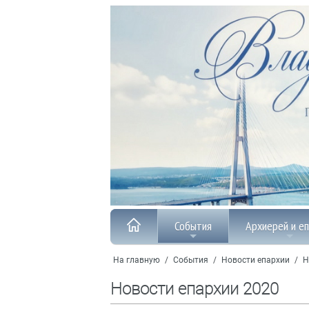
События
Архиерей и е
На главную
/
События
/
Новости епархии
/
Н
Новости епархии 2020